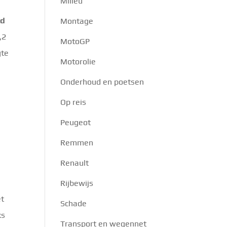
Milieu
md
Montage
,2
MotoGP
gte
Motorolie
Onderhoud en poetsen
Op reis
Peugeot
Remmen
Renault
Rijbewijs
et
Schade
ks
Transport en wegennet