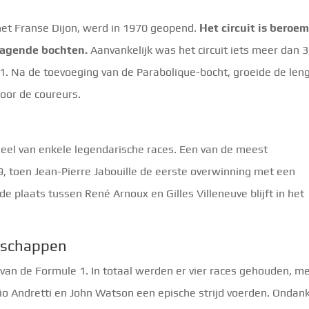
 het Franse Dijon, werd in 1970 geopend.
Het circuit is beroe
dagende bochten.
Aanvankelijk was het circuit iets meer dan 3
 1. Na de toevoeging van de Parabolique-bocht, groeide de len
voor de coureurs.
toneel van enkele legendarische races. Een van de meest
 toen Jean-Pierre Jabouille de eerste overwinning met een
 plaats tussen René Arnoux en Gilles Villeneuve blijft in het
nschappen
 van de Formule 1. In totaal werden er vier races gehouden, m
io Andretti en John Watson een epische strijd voerden. Ondan