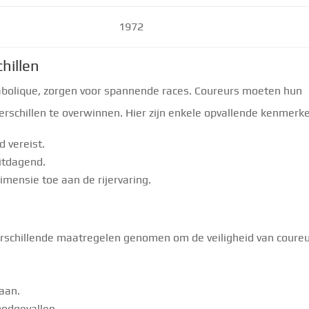
1972
hillen
abolique, zorgen voor spannende races. Coureurs moeten hun
rschillen te overwinnen. Hier zijn enkele opvallende kenmerk
d vereist.
itdagend.
dimensie toe aan de rijervaring.
jn verschillende maatregelen genomen om de veiligheid van coure
baan.
oodgevallen.