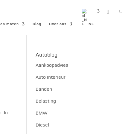
n en maten
Blog
Over ons
NL
Autoblog
Aankoopadvies
Auto interieur
Banden
Belasting
. In
BMW
Diesel