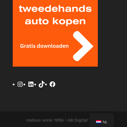
Instagram
LinkedIn
TikTok
Facebook
Voiture anno 1896 | AB Digital V.O.F.
NL