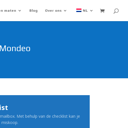
 en maten
Blog
Over ons
NL
d Mondeo
ist
mailbox. Met behulp van de checklist kan je
n miskoop.