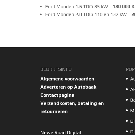
Ford Mondeo 1.6 TDCi 85 kW =
180 000 K
Ford Mondeo 2.0 TDCi 110 en 132 kW =
20
BEDRIJFSINFO
POP
Algemene voorwaarden
A
Adverteren op Autobaak
A
Contactpagina
B
Verzendkosten, betaling en
Mo
retourneren
Di
Di
Newe Road Digital