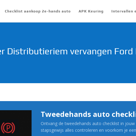
Checklist aankoop 2e-hands auto
APK Keuring
Intervallen
 Distributieriem vervangen For
Tweedehands auto checkl
Ontvang de tweedehands auto checklist in jouw 
stapsgewijs alles controleren en voorkom je ee