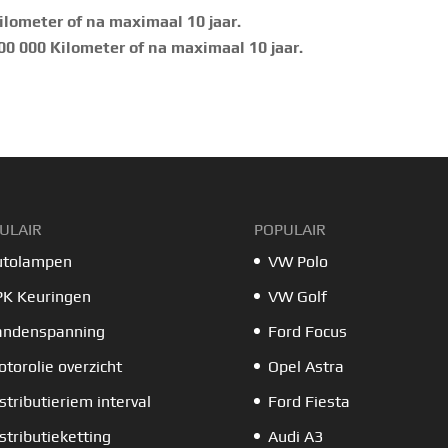
ilometer of na maximaal 10 jaar.
0 000 Kilometer of na maximaal 10 jaar.
ULAIR
POPULAIR
utolampen
VW Polo
PK Keuringen
VW Golf
andenspanning
Ford Focus
torolie overzicht
Opel Astra
stributieriem interval
Ford Fiesta
stributieketting
Audi A3