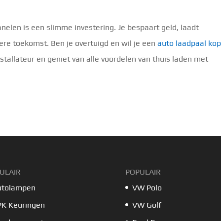
elen is een slimme investering. Je bespaart geld, laadt
re toekomst. Ben je overtuigd en wil je een
auto laadpaal ko
tallateur en geniet van alle voordelen van thuis laden met
ULAIR
POPULAIR
utolampen
VW Polo
PK Keuringen
VW Golf