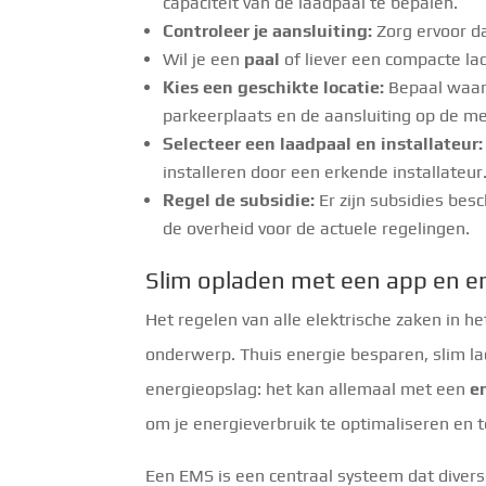
capaciteit van de laadpaal te bepalen.
Controleer je aansluiting:
Zorg ervoor da
Wil je een
paal
of liever een compacte l
Kies een geschikte locatie:
Bepaal waar 
parkeerplaats en de aansluiting op de me
Selecteer een laadpaal en installateur:
installeren door een erkende installateur
Regel de subsidie:
Er zijn subsidies bes
de overheid voor de actuele regelingen.
Slim opladen met een app en 
Het regelen van alle elektrische zaken in h
onderwerp. Thuis energie besparen, slim 
energieopslag: het kan allemaal met een
e
om je energieverbruik te optimaliseren en 
Een EMS is een centraal systeem dat divers