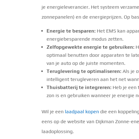
je energieleverancier. Het systeem verzamel
zonnepanelen) en de energieprijzen. Op bas
Energie te besparen:
Het EMS kan apparat
energiebesparende modus zetten.
Zelfopgewekte energie te gebruiken:
H
optimaal benutten door apparaten te lat
van je auto op de juiste momenten.
Teruglevering te optimaliseren:
Als je 
intelligent terugleveren aan het net wann
Thuisbatterij te integreren:
Heb je een t
zon is en gebruiken wanneer je energie n
Wil je een
laadpaal kopen
die een koppelin
eens op de website van Dijkman Zonne-energ
laadoplossing.