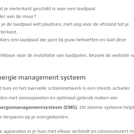
t je meterkast geschikt is voor een laadpaal.
ader aan de muur?
je de laadpaal wilt plaatsen, met oog voor de afstand tot je
terkast.
Kies een laadpaal die past bij jouw behoeften en laat deze
.
chikbaar voor de installatie van laadpalen. Bezoek de website v
energie management systeem
et huis en het overvolle srtoomnetwerk is een steeds actueler
laden met zonnepanelen en optimaal gebruik maken van
nergiemanagementsysteem (EMS)
. Dit slimme systeem helpt
te besparen op je energiekosten.
e apparaten in je huis met elkaar verbindt en communiceert m