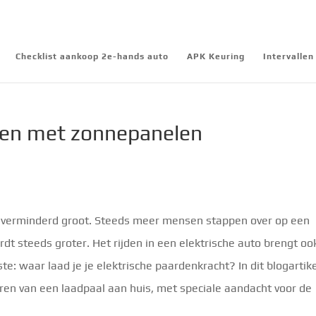
Checklist aankoop 2e-hands auto
APK Keuring
Intervalle
aden met zonnepanelen
ft onverminderd groot. Steeds meer mensen stappen over op een
dt steeds groter. Het rijden in een elektrische auto brengt oo
e: waar laad je je elektrische paardenkracht? In dit blogartik
ren van een laadpaal aan huis, met speciale aandacht voor de