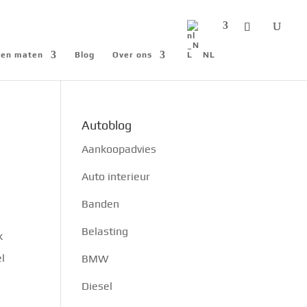
n en maten
Blog
Over ons
NL
Autoblog
Aankoopadvies
Auto interieur
Banden
Belasting
k
el
BMW
Diesel