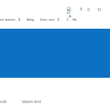
n en maten
Blog
Over ons
NL
ordt
bloom test