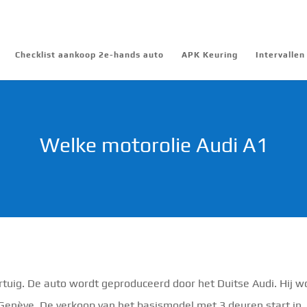
Checklist aankoop 2e-hands auto
APK Keuring
Intervalle
Welke motorolie Audi A1
rtuig. De auto wordt geproduceerd door het Duitse Audi. Hij w
Genève. De verkoop van het basismodel met 3 deuren start in