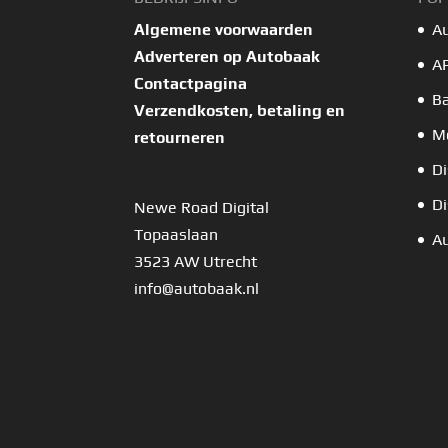
Algemene voorwaarden
A
Adverteren op Autobaak
A
Contactpagina
B
Verzendkosten, betaling en
Mo
retourneren
Di
Di
Newe Road Digital
Topaaslaan
Au
3523 AW Utrecht
info@autobaak.nl