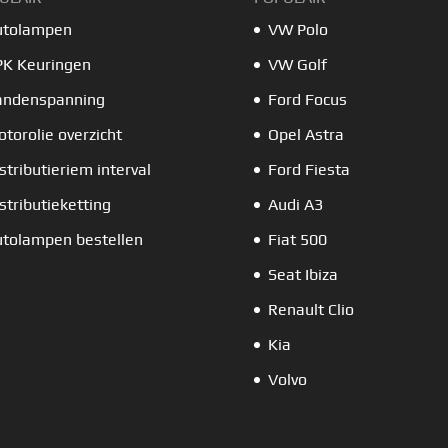
utolampen
VW Polo
PK Keuringen
VW Golf
andenspanning
Ford Focus
torolie overzicht
Opel Astra
stributieriem interval
Ford Fiesta
stributieketting
Audi A3
tolampen bestellen
Fiat 500
Seat Ibiza
Renault Clio
Kia
Volvo