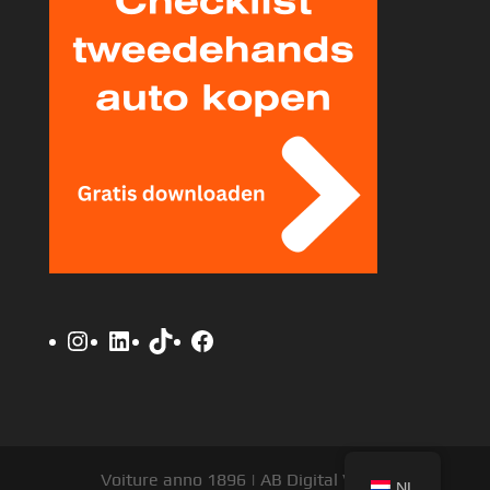
Instagram
LinkedIn
TikTok
Facebook
Voiture anno 1896 | AB Digital V.O.F.
NL