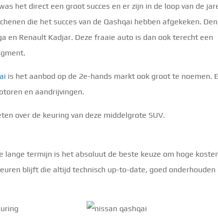
as het direct een groot succes en er zijn in de loop van de jar
schenen die het succes van de Qashqai hebben afgekeken. Den
a en Renault Kadjar. Deze fraaie auto is dan ook terecht een
egment.
ai
is het aanbod op de 2e-hands markt ook groot te noemen. E
otoren en aandrijvingen.
eten over de keuring van deze middelgrote SUV.
de lange termijn is het absoluut de beste keuze om hoge kosten
keuren blijft die altijd technisch up-to-date, goed onderhouden
euring