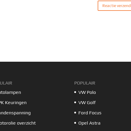
ULAIR
POPULAIR
utolampen
VW Polo
PK Keuringen
VW Golf
andenspanning
Ford Focus
torolie overzicht
Opel Astra