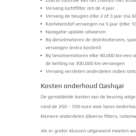
Exacte controle van het chassis met sch
Vervang luchtfilter om de 4 jaar
Vervang de bougies elke 2 of 3 jaar (na 
Koelvloeistof vervangen na 5 jaar (elke 
Navigatie-update uitvoeren
Bij dieselmotoren de distributieriem, spa
vervangen (extra kosten!)
Bij benzinemotoren elke 90.000 km een ​​vi
de ketting na 300.000 km vervangen
Vervang versleten onderdelen indien ontde
Kosten onderhoud Qashqai
De gemiddelde kosten van de keuring volgens
rond de 250 – 550 euro voor basis onderhou
kleinere onderdelen (diverse filters, ruitenw
Als er groter klussen uitgevoerd moeten wo