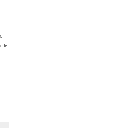
n.
n de