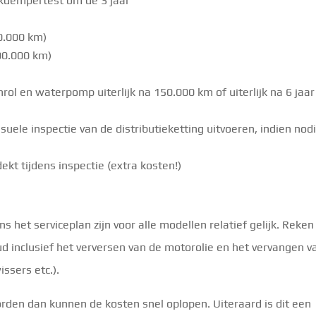
okdempertest om de 3 jaar
60.000 km)
100.000 km)
nrol en waterpomp uiterlijk na 150.000 km of uiterlijk na 6 jaar
suele inspectie van de distributieketting uitvoeren, indien nod
kt tijdens inspectie (extra kosten!)
 het serviceplan zijn voor alle modellen relatief gelijk. Reken
d inclusief het verversen van de motorolie en het vervangen v
issers etc.).
rden dan kunnen de kosten snel oplopen. Uiteraard is dit een