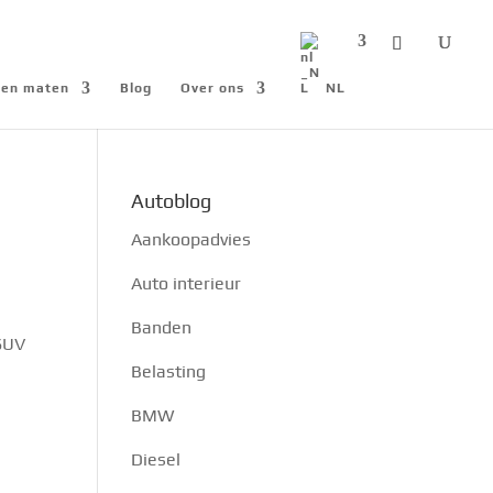
n en maten
Blog
Over ons
NL
Autoblog
Aankoopadvies
Auto interieur
Banden
 SUV
Belasting
BMW
Diesel