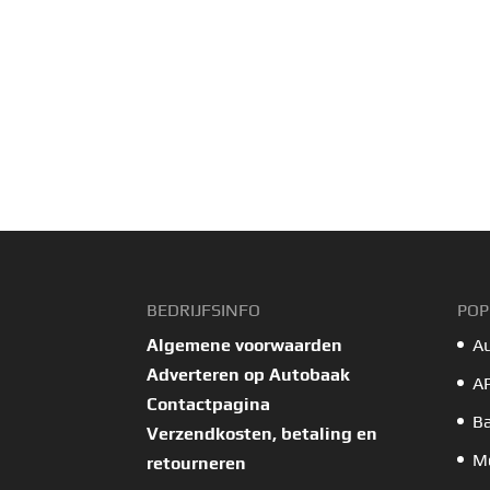
BEDRIJFSINFO
POP
Algemene voorwaarden
A
Adverteren op Autobaak
A
Contactpagina
B
Verzendkosten, betaling en
Mo
retourneren