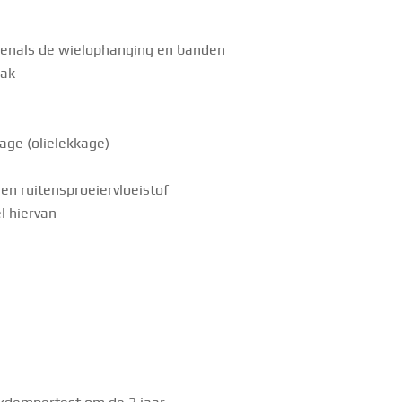
venals de wielophanging en banden
lak
age (olielekkage)
 en ruitensproeiervloeistof
l hiervan