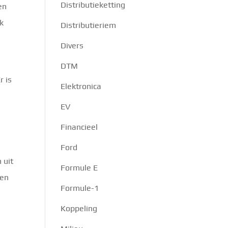
Distributieketting
en
k
Distributieriem
Divers
DTM
r is
Elektronica
EV
Financieel
Ford
 uit
Formule E
 en
Formule-1
Koppeling