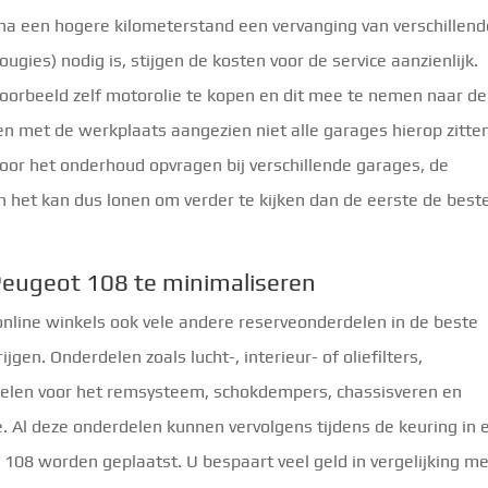
r na een hogere kilometerstand een vervanging van verschillen
bougies) nodig is, stijgen de kosten voor de service aanzienlijk.
oorbeeld zelf motorolie te kopen en dit mee te nemen naar de
en met de werkplaats aangezien niet alle garages hierop zitte
voor het onderhoud opvragen bij verschillende garages, de
n het kan dus lonen om verder te kijken dan de eerste de best
eugeot 108 te minimaliseren
 online winkels ook vele andere reserveonderdelen in de beste
jgen. Onderdelen zoals lucht-, interieur- of oliefilters,
rdelen voor het remsysteem, schokdempers, chassisveren en
e. Al deze onderdelen kunnen vervolgens tijdens de keuring in 
108 worden geplaatst. U bespaart veel geld in vergelijking m