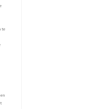
de
n te
e
een
et