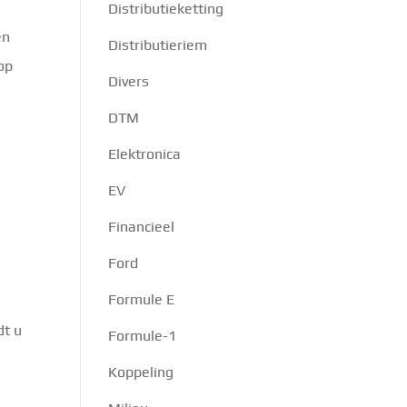
Distributieketting
en
Distributieriem
 op
Divers
DTM
Elektronica
EV
Financieel
Ford
Formule E
dt u
Formule-1
Koppeling