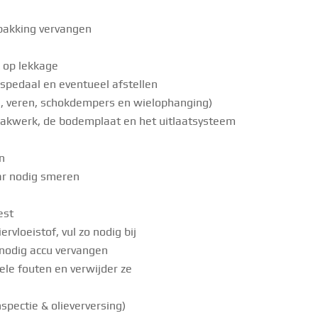
ugpakking vervangen
k op lekkage
spedaal en eventueel afstellen
en, veren, schokdempers en wielophanging)
t lakwerk, de bodemplaat en het uitlaatsysteem
n
ar nodig smeren
est
rvloeistof, vul zo nodig bij
 nodig accu vervangen
ele fouten en verwijder ze
spectie & olieverversing)