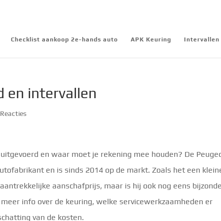
Checklist aankoop 2e-hands auto
APK Keuring
Intervalle
en intervallen
 Reacties
 uitgevoerd en waar moet je rekening mee houden? De Peuge
autofabrikant en is sinds 2014 op de markt. Zoals het een klein
aantrekkelijke aanschafprijs, maar is hij ook nog eens bijzond
a meer info over de keuring, welke servicewerkzaamheden er
schatting van de kosten.