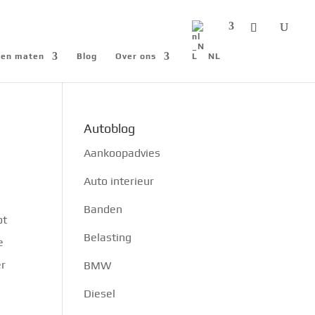
n en maten
Blog
Over ons
NL
Autoblog
Aankoopadvies
Auto interieur
Banden
ot
Belasting
e
er
BMW
Diesel