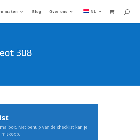
 en maten
Blog
Over ons
NL
geot 308
ist
mailbox. Met behulp van de checklist kan je
n miskoop.