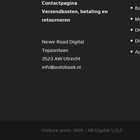
Contactpagina
B
Verzendkosten, betaling en
Mo
retourneren
Di
Di
Newe Road Digital
Topaaslaan
Au
3523 AW Utrecht
info@autobaak.nl
Voiture anno 1896 | AB Digital V.O.F.