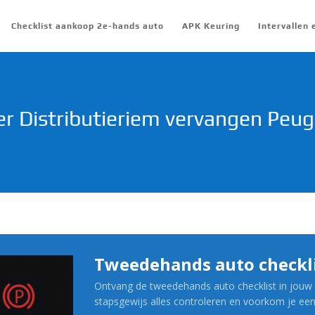
Checklist aankoop 2e-hands auto
APK Keuring
Intervallen
 Distributieriem vervangen Peu
Tweedehands auto checkl
Ontvang de tweedehands auto checklist in jouw 
stapsgewijs alles controleren en voorkom je ee