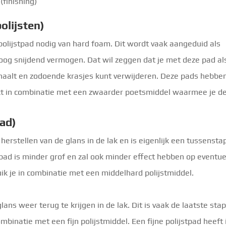
(finishing)
olijsten)
polijstpad nodig van hard foam. Dit wordt vaak aangeduid als
hoog snijdend vermogen. Dat wil zeggen dat je met deze pad al
fhaalt en zodoende krasjes kunt verwijderen. Deze pads hebbe
kt in combinatie met een zwaarder poetsmiddel waarmee je d
ad)
herstellen van de glans in de lak en is eigenlijk een tussensta
 pad is minder grof en zal ook minder effect hebben op eventue
ik je in combinatie met een middelhard polijstmiddel.
ans weer terug te krijgen in de lak. Dit is vaak de laatste stap
mbinatie met een fijn polijstmiddel. Een fijne polijstpad heeft 