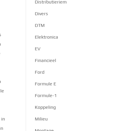
Distributieriem
Divers
DTM
s
Elektronica
n
EV
e
Financieel
Ford
p
Formule E
le
Formule-1
Koppeling
 in
Milieu
in
Montage