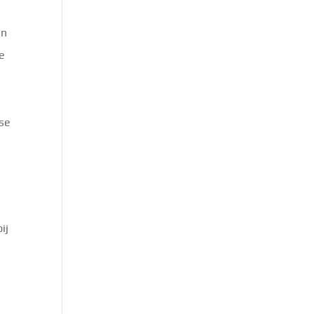
en
e
rse
ij