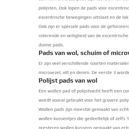
polijsten. Ook lopen de pads voor excentris
excentrische bewegingen uitslaat en de lak
Ook zijn er speciale pads voor de geforcee
roterende en veiligheid van de excentrische
dunne pads.
Pads van wol, schuim of micr
Er zijn veel verschillende soorten materia
microvezel, vilt en denim. De eerste 3 worde
Polijst pads van wol
Een wollen pad of polijstvacht heeft een c
wordt vooral gebruikt voor het grovere poli
Wollen pads zijn meestal gemaakt van echt
wollen kussentjes die gedeeltelijk of zelf
presteren wollen kussens gemaakt van echt