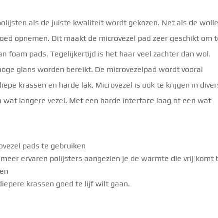
polijsten als de juiste kwaliteit wordt gekozen. Net als de woll
goed opnemen. Dit maakt de microvezel pad zeer geschikt om t
 foam pads. Tegelijkertijd is het haar veel zachter dan wol.
oge glans worden bereikt. De microvezelpad wordt vooral
diepe krassen en harde lak. Microvezel is ook te krijgen in dive
n wat langere vezel. Met een harde interface laag of een wat
rovezel pads te gebruiken
eer ervaren polijsters aangezien je de warmte die vrij komt b
den
iepere krassen goed te lijf wilt gaan.