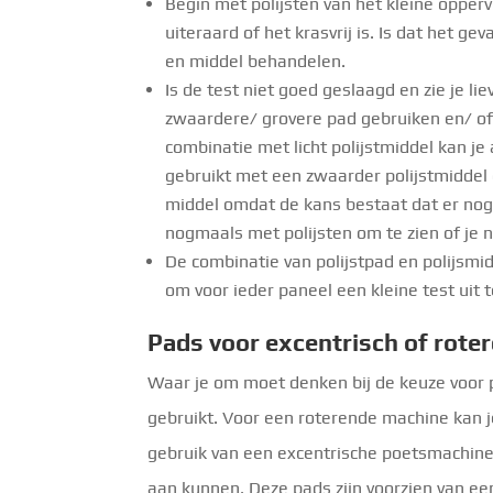
Begin met polijsten van het kleine opper
uiteraard of het krasvrij is. Is dat het g
en middel behandelen.
Is de test niet goed geslaagd en zie je l
zwaardere/ grovere pad gebruiken en/ of 
combinatie met licht polijstmiddel kan je
gebruikt met een zwaarder polijstmiddel 
middel omdat de kans bestaat dat er nog r
nogmaals met polijsten om te zien of je 
De combinatie van polijstpad en polijsmid
om voor ieder paneel een kleine test uit t
Pads voor excentrisch of rote
Waar je om moet denken bij de keuze voor pol
gebruikt. Voor een roterende machine kan j
gebruik van een excentrische poetsmachine 
aan kunnen. Deze pads zijn voorzien van ee