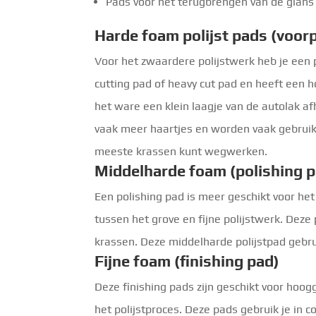
Pads voor het terugbrengen van de glans 
Harde foam polijst pads (voorp
Voor het zwaardere polijstwerk heb je een 
cutting pad of heavy cut pad en heeft een 
het ware een klein laagje van de autolak a
vaak meer haartjes en worden vaak gebrui
meeste krassen kunt wegwerken.
Middelharde foam (polishing p
Een polishing pad is meer geschikt voor het 
tussen het grove en fijne polijstwerk. Deze
krassen. Deze middelharde polijstpad gebru
Fijne foam (finishing pad)
Deze finishing pads zijn geschikt voor hooggl
het polijstproces. Deze pads gebruik je in co