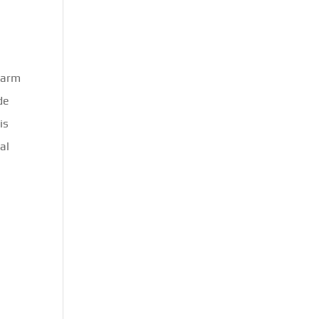
 warm
de
is
al