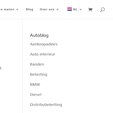
 en maten
Blog
Over ons
NL
Autoblog
Aankoopadvies
Auto interieur
Banden
t
Belasting
BMW
Diesel
Distributieketting