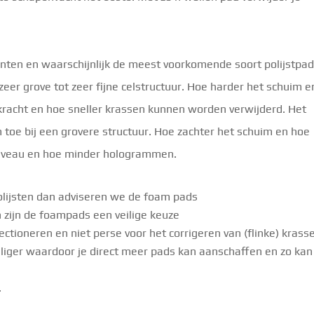
ianten en waarschijnlijk de meest voorkomende soort polijstpad
zeer grove tot zeer fijne celstructuur. Hoe harder het schuim e
pkracht en hoe sneller krassen kunnen worden verwijderd. Het
toe bij een grovere structuur. Hoe zachter het schuim en hoe
sniveau en hoe minder hologrammen.
polijsten dan adviseren we de foam pads
n zijn de foampads een veilige keuze
ectioneren en niet perse voor het corrigeren van (flinke) krass
eliger waardoor je direct meer pads kan aanschaffen en zo kan
.