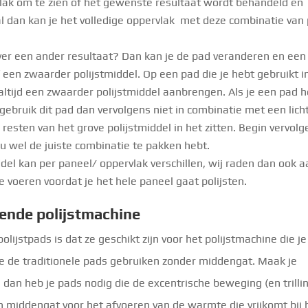
vlak om te zien of het gewenste resultaat wordt behandeld en
eval dan kan je het volledige oppervlak met deze combinatie van
iever een ander resultaat? Dan kan je de pad veranderen en een
een zwaarder polijstmiddel. Op een pad die je hebt gebruikt i
 altijd een zwaarder polijstmiddel aanbrengen. Als je een pad 
gebruik dit pad dan vervolgens niet in combinatie met een lich
esten van het grove polijstmiddel in het zitten. Begin vervolg
nu wel de juiste combinatie te pakken hebt.
del kan per paneel/ oppervlak verschillen, wij raden dan ook a
e voeren voordat je het hele paneel gaat polijsten.
rende polijstmachine
ijstpads is dat ze geschikt zijn voor het polijstmachine die je
e de traditionele pads gebruiken zonder middengat. Maak je
dan heb je pads nodig die de excentrische beweging (en trilli
n middengat voor het afvoeren van de warmte die vrijkomt bij 