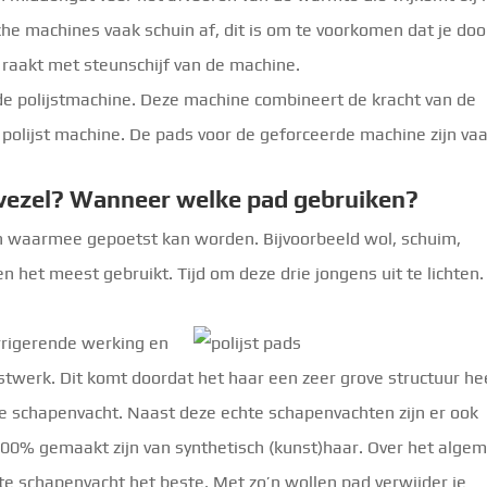
che machines vaak schuin af, dit is om te voorkomen dat je doo
 raakt met steunschijf van de machine.
rde polijstmachine. Deze machine combineert de kracht van de
 polijst machine. De pads voor de geforceerde machine zijn va
ovezel? Wanneer welke pad gebruiken?
len waarmee gepoetst kan worden. Bijvoorbeeld wol, schuim,
n het meest gebruikt. Tijd om deze drie jongens uit te lichten.
orrigerende werking en
jstwerk. Dit komt doordat het haar een zeer grove structuur he
e schapenvacht. Naast deze echte schapenvachten zijn er ook
s 100% gemaakt zijn van synthetisch (kunst)haar. Over het alge
e schapenvacht het beste. Met zo’n wollen pad verwijder je