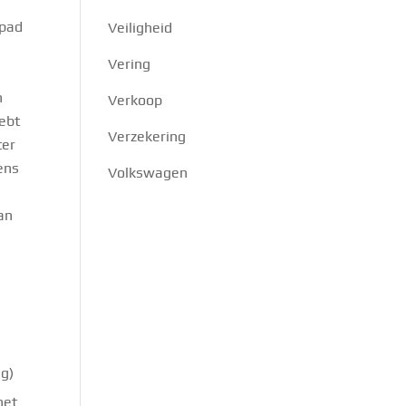
 pad
Veiligheid
Vering
n
Verkoop
hebt
Verzekering
ter
ens
Volkswagen
an
ng)
het