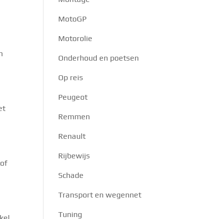
MotoGP
Motorolie
n
Onderhoud en poetsen
Op reis
Peugeot
et
Remmen
Renault
Rijbewijs
 of
Schade
Transport en wegennet
Tuning
kel