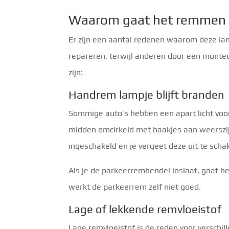
Waarom gaat het remmen 
Er zijn een aantal redenen waarom deze la
repareren, terwijl anderen door een mont
zijn:
Handrem lampje blijft branden
Sommige auto’s hebben een apart licht voor 
midden omcirkeld met haakjes aan weerszi
ingeschakeld en je vergeet deze uit te scha
Als je de parkeerremhendel loslaat, gaat het 
werkt de parkeerrem zelf niet goed.
Lage of lekkende remvloeistof
Lage remvloeistof is de reden voor versch