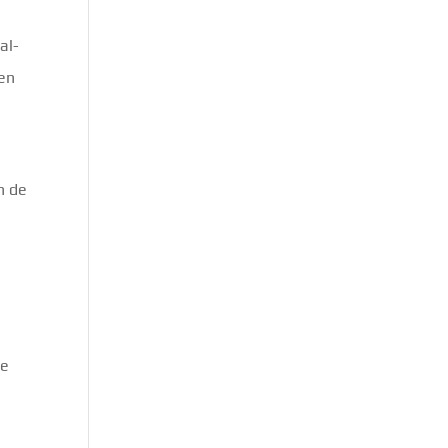
al-
ten
n de
je