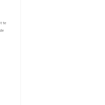
t te
 de