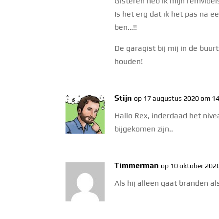
Gisteren heb ik mijn remvloeis
Is het erg dat ik het pas na 
ben…!!
De garagist bij mij in de buu
houden!
Stijn
op 17 augustus 2020 om 1
Hallo Rex, inderdaad het nive
bijgekomen zijn..
Timmerman
op 10 oktober 202
Als hij alleen gaat branden al