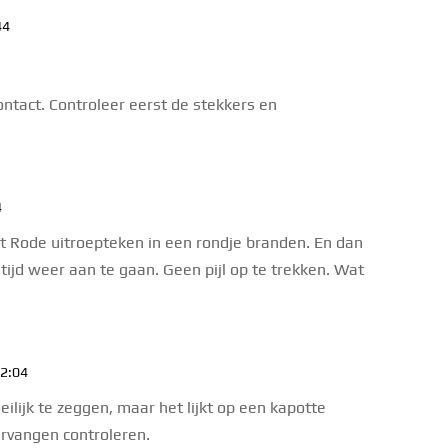
44
ontact. Controleer eerst de stekkers en
4
et Rode uitroepteken in een rondje branden. En dan
tijd weer aan te gaan. Geen pijl op te trekken. Wat
12:04
ilijk te zeggen, maar het lijkt op een kapotte
ervangen controleren.