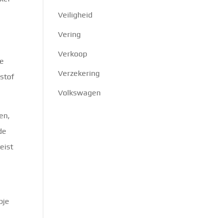
e
Veiligheid
Vering
Verkoop
je
Verzekering
istof
Volkswagen
en,
de
eist
pje