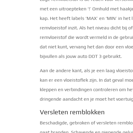
met een uitroepteken ‘!’ Omhuld met haakje
kap. Het heeft labels ‘MAX’ en ‘MIN’ in het 
remvloeistof inzit. Als het niveau dicht bij o
remvloeistof die wordt vermeld in de gebrui
dat niet kunt, vervang het dan door een vl
bijvullen als jouw auto DOT 3 gebruikt.
Aan de andere kant, als je een laag vloeisto
kan er een vloeistoflek zijn. In dat geval m
kleppen en verbindingen controleren om het
dringende aandacht en je moet het voertui
Versleten remblokken
Beschadigde, gebroken of versleten remb
gaat branden. Schavende en piepende geluid