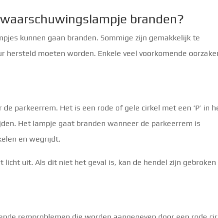
waarschuwingslampje branden?
mpjes kunnen gaan branden. Sommige zijn gemakkelijk te
eur hersteld moeten worden. Enkele veel voorkomende oorzake
de parkeerrem. Het is een rode of gele cirkel met een ‘P’ in h
jden. Het lampje gaat branden wanneer de parkeerrem is
kelen en wegrijdt.
licht uit. Als dit niet het geval is, kan de hendel zijn gebroken
illende remproblemen die worden aangegeven door een rode cir