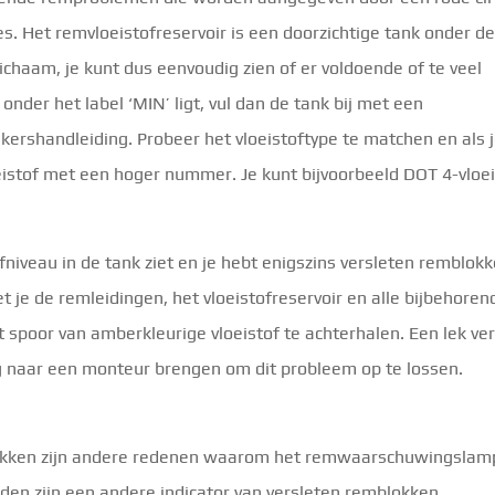
s. Het remvloeistofreservoir is een doorzichtige tank onder d
lichaam, je kunt dus eenvoudig zien of er voldoende of te veel
f onder het label ‘MIN’ ligt, vul dan de tank bij met een
kershandleiding. Probeer het vloeistoftype te matchen en als 
oeistof met een hoger nummer. Je kunt bijvoorbeeld DOT 4-vloe
fniveau in de tank ziet en je hebt enigszins versleten remblokk
oet je de remleidingen, het vloeistofreservoir en alle bijbehoren
 spoor van amberkleurige vloeistof te achterhalen. Een lek ver
g naar een monteur brengen om dit probleem op te lossen.
lokken zijn andere redenen waarom het remwaarschuwingslam
en zijn een andere indicator van versleten remblokken.