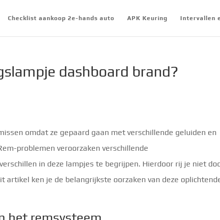
Checklist aankoop 2e-hands auto
APK Keuring
Intervallen
slampje dashboard brand?
missen omdat ze gepaard gaan met verschillende geluiden en
Rem-problemen veroorzaken verschillende
schillen in deze lampjes te begrijpen. Hierdoor rij je niet do
dit artikel ken je de belangrijkste oorzaken van deze oplichtend
n het remsysteem