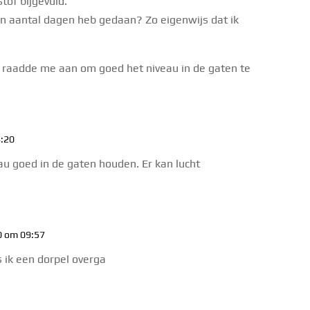
tof bijgevuld.
een aantal dagen heb gedaan? Zo eigenwijs dat ik
rt raadde me aan om goed het niveau in de gaten te
4:20
au goed in de gaten houden. Er kan lucht
0 om 09:57
s ik een dorpel overga