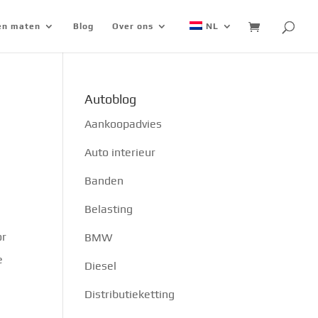
 en maten
Blog
Over ons
NL
Autoblog
Aankoopadvies
Auto interieur
Banden
Belasting
or
BMW
e
Diesel
Distributieketting