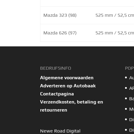
Mazda 323 (98)
525 mm / 52,5 cm 
Mazda 626 (97)
525 mm / 52,5 cm 
BEDRIJFSINFO
POP
Algemene voorwaarden
A
Adverteren op Autobaak
A
Contactpagina
B
Verzendkosten, betaling en
Mo
retourneren
Di
Di
Newe Road Digital