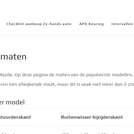
Checklist aankoop 2e-hands auto
APK Keuring
Intervalle
 maten
zda. Op deze pagina de maten van de populairste modellen, o.
en een afwijkende maat, maar dit is vaak niet meer dan 2 c
er model
stuurderskant
Ruitenwisser bijrijderskant