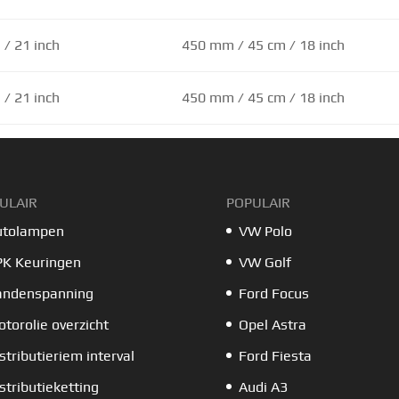
/ 21 inch
450 mm / 45 cm / 18 inch
/ 21 inch
450 mm / 45 cm / 18 inch
ULAIR
POPULAIR
utolampen
VW Polo
PK Keuringen
VW Golf
andenspanning
Ford Focus
torolie overzicht
Opel Astra
stributieriem interval
Ford Fiesta
stributieketting
Audi A3