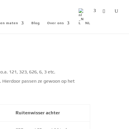
n en maten
Blog
Over ons
NL
a. 121, 323, 626, 6, 3 etc.
m. Hierdoor passen ze gewoon op het
Ruitenwisser achter