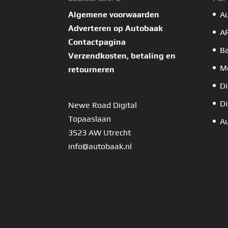
Algemene voorwaarden
A
Adverteren op Autobaak
A
Contactpagina
B
Verzendkosten, betaling en
Mo
retourneren
Di
Di
Newe Road Digital
Topaaslaan
Au
3523 AW Utrecht
info@autobaak.nl