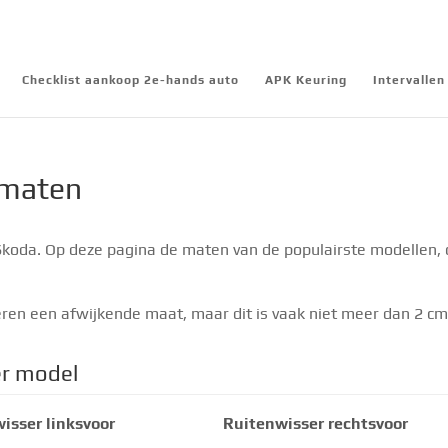
Checklist aankoop 2e-hands auto
APK Keuring
Intervalle
 maten
oda. Op deze pagina de maten van de populairste modellen, o.a
en een afwijkende maat, maar dit is vaak niet meer dan 2 c
er model
isser linksvoor
Ruitenwisser rechtsvoor