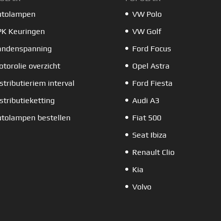
utolampen
VW Polo
PK Keuringen
VW Golf
andenspanning
Ford Focus
torolie overzicht
Opel Astra
stributieriem interval
Ford Fiesta
stributieketting
Audi A3
tolampen bestellen
Fiat 500
Seat Ibiza
Renault Clio
Kia
Volvo