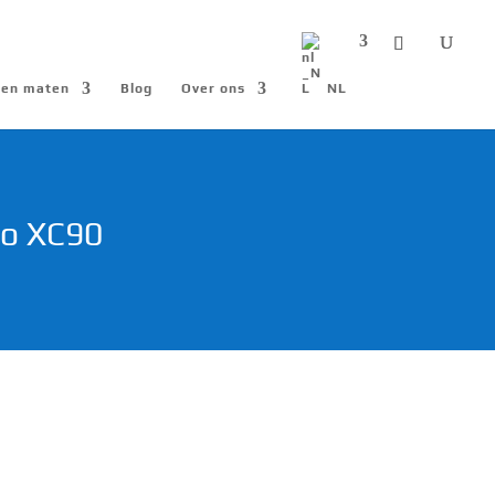
n en maten
Blog
Over ons
NL
vo XC90