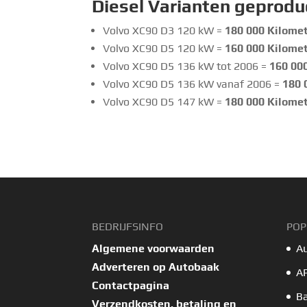
Diesel Varianten geprod
Volvo XC90 D3 120 kW =
180 000 Kilomet
Volvo XC90 D5 120 kW =
160 000 Kilomet
Volvo XC90 D5 136 kW tot 2006 =
160 000
Volvo XC90 D5 136 kW vanaf 2006 =
180 
Volvo XC90 D5 147 kW =
180 000 Kilomet
BEDRIJFSINFO
POP
Algemene voorwaarden
A
Adverteren op Autobaak
A
Contactpagina
B
Verzendkosten, betaling en