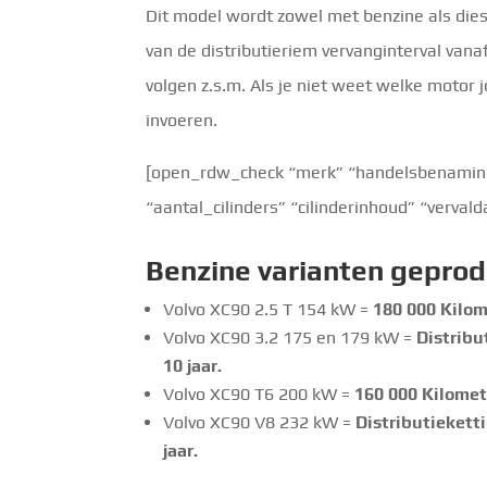
Dit model wordt zowel met benzine als dies
van de distributieriem vervanginterval vana
volgen z.s.m. Als je niet weet welke motor 
invoeren.
[open_rdw_check “merk” “handelsbenaming”
“aantal_cilinders” “cilinderinhoud” “verva
Benzine
varianten geprod
Volvo XC90 2.5 T 154 kW =
180 000 Kilom
Volvo XC90 3.2 175 en 179 kW =
Distribu
10 jaar.
Volvo XC90 T6 200 kW =
160 000 Kilomet
Volvo XC90 V8 232 kW =
Distributiekett
jaar.