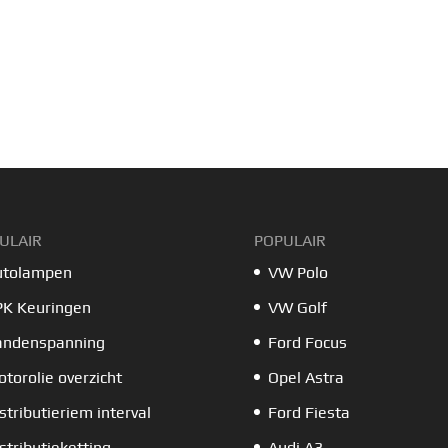
ULAIR
POPULAIR
utolampen
VW Polo
PK Keuringen
VW Golf
andenspanning
Ford Focus
torolie overzicht
Opel Astra
stributieriem interval
Ford Fiesta
stributieketting
Audi A3