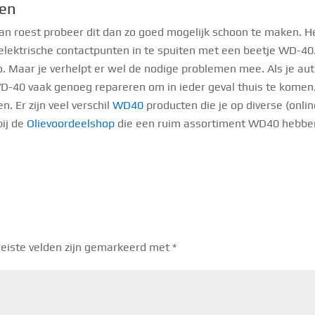
ten
e van roest probeer dit dan zo goed mogelijk schoon te maken. H
elektrische contactpunten in te spuiten met een beetje WD-40
. Maar je verhelpt er wel de nodige problemen mee. Als je au
 WD-40 vaak genoeg repareren om in ieder geval thuis te komen
 Er zijn veel verschil
WD40
producten die je op diverse (onlin
bij de
Olievoordeelshop
die een ruim assortiment WD40 hebbe
eiste velden zijn gemarkeerd met
*