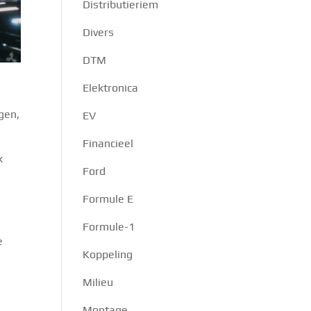
Distributieriem
Divers
DTM
Elektronica
gen,
EV
Financieel
k
Ford
Formule E
Formule-1
e
Koppeling
Milieu
Montage