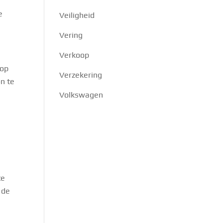
e
Veiligheid
Vering
Verkoop
 op
Verzekering
n te
Volkswagen
te
 de