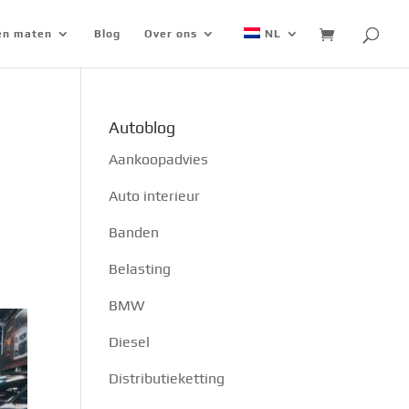
 en maten
Blog
Over ons
NL
Autoblog
Aankoopadvies
Auto interieur
Banden
Belasting
BMW
Diesel
Distributieketting