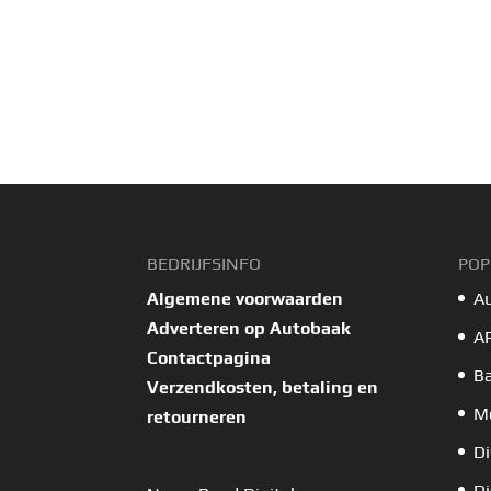
BEDRIJFSINFO
POP
Algemene voorwaarden
A
Adverteren op Autobaak
A
Contactpagina
B
Verzendkosten, betaling en
Mo
retourneren
Di
Di