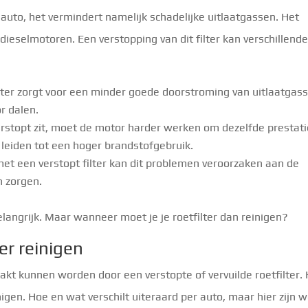
je auto, het vermindert namelijk schadelijke uitlaatgassen. Het
n dieselmotoren. Een verstopping van dit filter kan verschillend
lter zorgt voor een minder goede doorstroming van uitlaatgas
or dalen.
verstopt zit, moet de motor harder werken om dezelfde prestat
 leiden tot een hoger brandstofgebruik.
 met een verstopt filter kan dit problemen veroorzaken aan de
n zorgen.
elangrijk. Maar wanneer moet je je roetfilter dan reinigen?
er reinigen
akt kunnen worden door een verstopte of vervuilde roetfilter.
igen. Hoe en wat verschilt uiteraard per auto, maar hier zijn w