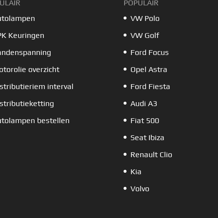
ULAIR
POPULAIR
utolampen
VW Polo
PK Keuringen
VW Golf
andenspanning
Ford Focus
torolie overzicht
Opel Astra
stributieriem interval
Ford Fiesta
stributieketting
Audi A3
tolampen bestellen
Fiat 500
Seat Ibiza
Renault Clio
Kia
Volvo