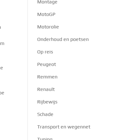
Montage
MotoGP
Motorolie
n
Onderhoud en poetsen
 om
Op reis
Peugeot
oe
Remmen
Renault
oe
Rijbewijs
Schade
Transport en wegennet
Tuning