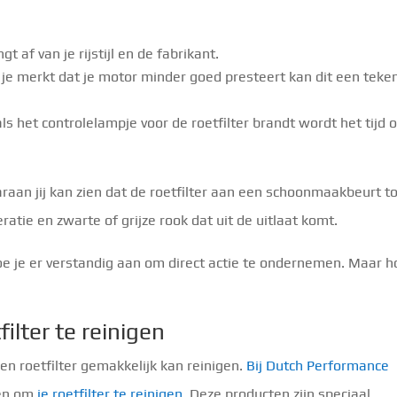
gt af van je rijstijl en de fabrikant.
 je merkt dat je motor minder goed presteert kan dit een teke
 als het controlelampje voor de roetfilter brandt wordt het tijd
raan jij kan zien dat de roetfilter aan een schoonmaakbeurt t
ratie en zwarte of grijze rook dat uit de uitlaat komt.
oe je er verstandig aan om direct actie te ondernemen. Maar h
ilter te reinigen
en roetfilter gemakkelijk kan reinigen.
Bij Dutch Performance
gen om
je roetfilter te reinigen
. Deze producten zijn speciaal