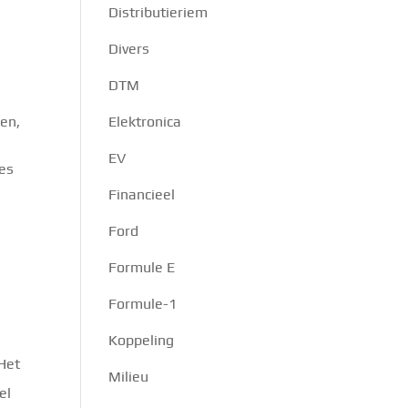
Distributieriem
Divers
e
DTM
sen,
Elektronica
EV
ies
Financieel
Ford
Formule E
Formule-1
Koppeling
 Het
Milieu
el