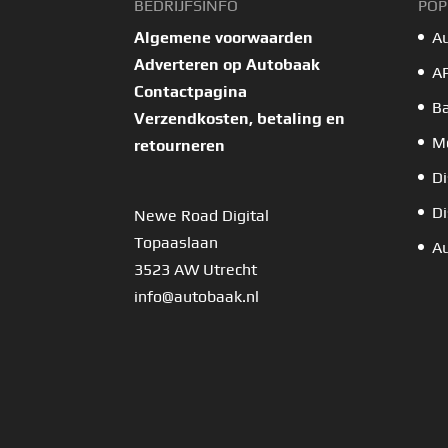
BEDRIJFSINFO
POP
Algemene voorwaarden
A
Adverteren op Autobaak
A
Contactpagina
B
Verzendkosten, betaling en
Mo
retourneren
Di
Di
Newe Road Digital
Topaaslaan
Au
3523 AW Utrecht
info@autobaak.nl