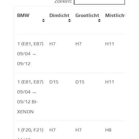
Zoeken:
BMW
Dimlicht
Grootlicht
Mistlicht
Da
1 (E81, E87)
H7
H7
H11
09/04 →
09/12
1 (E81, E87)
D1S
D1S
H11
H8
09/04 →
09/12 BI-
XENON
1 (F20, F21)
H7
H7
H8
W