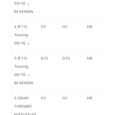
03/10 →
BI-XENON
5 (F11)
H7
H7
H8
Touring
09/10 →
5 (F11)
D1S
D1S
H8
LE
Touring
09/10 →
BI-XENON
5 GRAN
H7
H7
H8
LE
TURISMO
(F07) 03/10