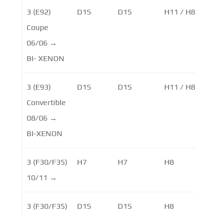
3 (E92)
D1S
D1S
H11 / H8
H8
Coupe
06/06 →
BI- XENON
3 (E93)
D1S
D1S
H11 / H8
H8
Convertible
08/06 →
BI-XENON
3 (F30/F35)
H7
H7
H8
10/11 →
3 (F30/F35)
D1S
D1S
H8
LE