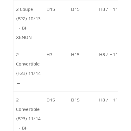
2 Coupe
D1S
D1S
H8 / H11
H1
(F22) 10/13
→ BI-
XENON
2
H7
H15
H8 / H11
H1
Convertible
(F23) 11/14
→
2
D1S
D1S
H8 / H11
H1
Convertible
(F23) 11/14
→ BI-