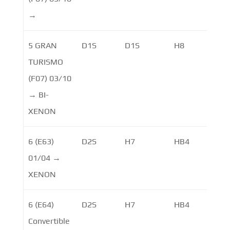
→
5 GRAN
D1S
D1S
H8
LE
TURISMO
(F07) 03/10
→ BI-
XENON
6 (E63)
D2S
H7
HB4
01/04 →
XENON
6 (E64)
D2S
H7
HB4
Convertible