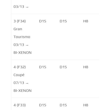
03/13 →
3 (F34)
D1S
D1S
H8
LE
Gran
Tourismo
03/13 →
BI-XENON
4 (F32)
D1S
D1S
H8
LE
Coupé
07/13 →
BI-XENON
4 (F33)
D1S
D1S
H8
LE