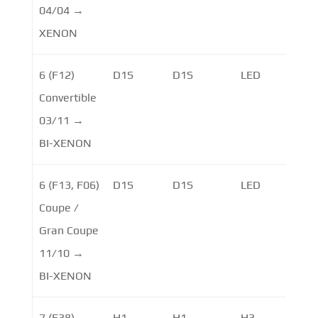
04/04 →
XENON
6 (F12)
D1S
D1S
LED
Convertible
03/11 →
BI-XENON
6 (F13, F06)
D1S
D1S
LED
Coupe /
Gran Coupe
11/10 →
BI-XENON
7 (E38)
H1
H1
H3