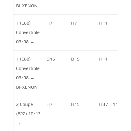
BI-XENON
1 (E88)
H7
H7
H11
Convertible
03/08 →
1 (E88)
D1S
D1S
H11
H8
Convertible
03/08 →
BI-XENON
2 Coupe
H7
H15
H8 / H11
H1
(F22) 10/13
→