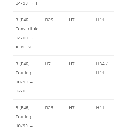
04/99 → II
3 (E46)
D2S
H7
H11
Convertible
04/00 →
XENON
3 (E46)
H7
H7
HB4 /
Touring
H11
10/99 →
02/05
3 (E46)
D2S
H7
H11
Touring
10/99 →