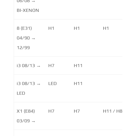
06/08 →
BI-XENON
8 (E31)
H1
H1
H1
04/90 →
12/99
i3 08/13 →
H7
H11
LE
i3 08/13 →
LED
H11
LE
LED
X1 (E84)
H7
H7
H11 / H8
LE
03/09 →