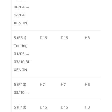
06/04 →
12/04
XENON
5 (E61)
D1S
D1S
H8
H8
Touring
01/05 →
03/10 BI-
XENON
5 (F10)
H7
H7
H8
03/10 →
5 (F10)
D1S
D1S
H8
LE