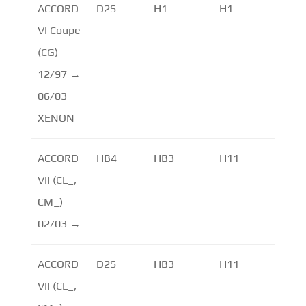
ACCORD
D2S
H1
H1
VI Coupe
(CG)
12/97 →
06/03
XENON
ACCORD
HB4
HB3
H11
VII (CL_,
CM_)
02/03 →
ACCORD
D2S
HB3
H11
VII (CL_,