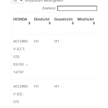
resultaten weergeven
Zoeken:
HONDA
Dimlicht
Grootlicht
Mistlicht
Dagri
ACCORD
H1
H1
V (CC7,
CD)
03/93 →
12/97
ACCORD
H1
H1
V (CE,
CF)