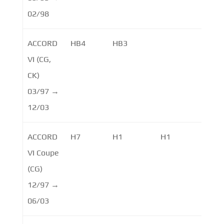
02/98
ACCORD
HB4
HB3
VI (CG,
CK)
03/97 →
12/03
ACCORD
H7
H1
H1
VI Coupe
(CG)
12/97 →
06/03