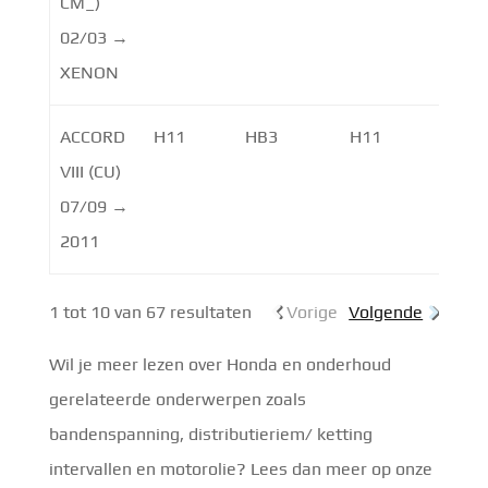
CM_)
02/03 →
XENON
ACCORD
H11
HB3
H11
VIII (CU)
07/09 →
2011
1 tot 10 van 67 resultaten
Vorige
Volgende
Wil je meer lezen over Honda en onderhoud
gerelateerde onderwerpen zoals
bandenspanning, distributieriem/ ketting
intervallen en motorolie? Lees dan meer op onze