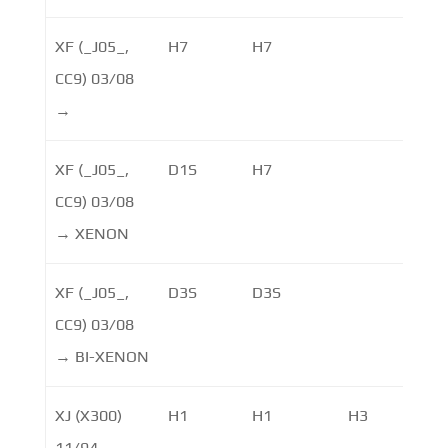
XF (_J05_,
H7
H7
L
CC9) 03/08
→
XF (_J05_,
D1S
H7
L
CC9) 03/08
→ XENON
XF (_J05_,
D3S
D3S
L
CC9) 03/08
→ BI-XENON
XJ (X300)
H1
H1
H3
11/94 →