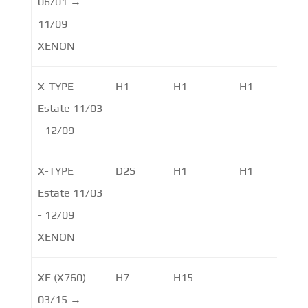
06/01 →
11/09
XENON
X-TYPE
H1
H1
H1
Estate 11/03
- 12/09
X-TYPE
D2S
H1
H1
Estate 11/03
- 12/09
XENON
XE (X760)
H7
H15
H
03/15 →