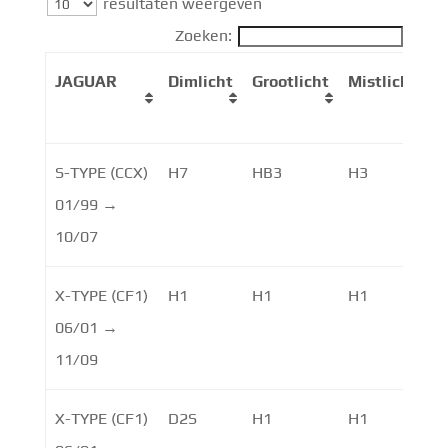
resultaten weergeven
Zoeken:
JAGUAR
Dimlicht
Grootlicht
Mistlicht
D
S-TYPE (CCX)
H7
HB3
H3
01/99 →
10/07
X-TYPE (CF1)
H1
H1
H1
06/01 →
11/09
X-TYPE (CF1)
D2S
H1
H1