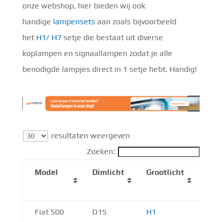
onze webshop, hier bieden wij ook
handige
lampensets
aan zoals bijvoorbeeld
het
H1/ H7
setje die bestaat uit diverse
koplampen en signaallampen zodat je alle
benodigde lampjes direct in 1 setje hebt. Handig!
resultaten weergeven
Zoeken:
Model
Dimlicht
Grootlicht
Mist
Fiat 500
D1S
H1
H3