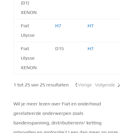
(01)
XENON
Fiat
H7
H7
H1
Ulysse
Fiat
D1S
H7
H1
Ulysse
XENON
1 tot 25 van 25 resultaten
Vorige
Volgende
Wil je meer lezen over Fiat en onderhoud
gerelateerde onderwerpen zoals
bandenspanning, distributieriem/ ketting
intervallen en motorolie? Lees dan meer op onze