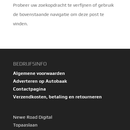
Probeer uw zoekopdracht te verfijnen of gebruik
de bovenstaande navigatie om deze post te
vinden.
BEDRIJFSINFO
Algemene voorwaarden
Adverteren op Autobaak
Contactpagina
Verzendkosten, betaling en retourneren
Newe Road Digital
Topaaslaan