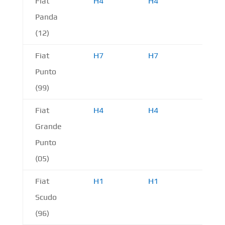
Fiat
H4
H4
H11
Panda
(12)
Fiat
H7
H7
H3
Punto
(99)
Fiat
H4
H4
H1
Grande
Punto
(05)
Fiat
H1
H1
H1 /
Scudo
(96)