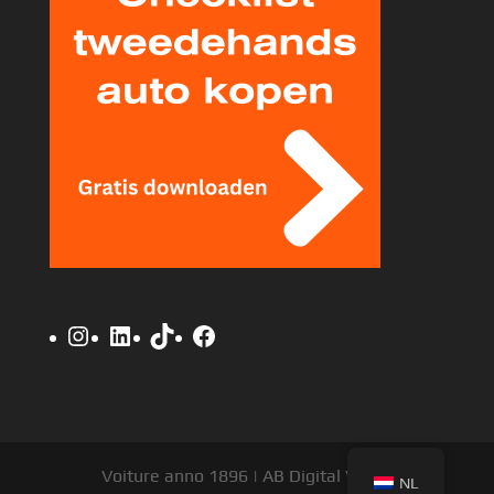
Instagram
LinkedIn
TikTok
Facebook
Voiture anno 1896 | AB Digital V.O.F.
NL