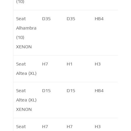
(10)
Seat
D3S
D3S
HB4
PY21
Alhambra
PY2
(10)
XENON
Seat
H7
H1
H3
PY21
Altea (XL)
PY2
Seat
D1S
D1S
HB4
PY21
Altea (XL)
PY2
XENON
Seat
H7
H7
H3
P21W