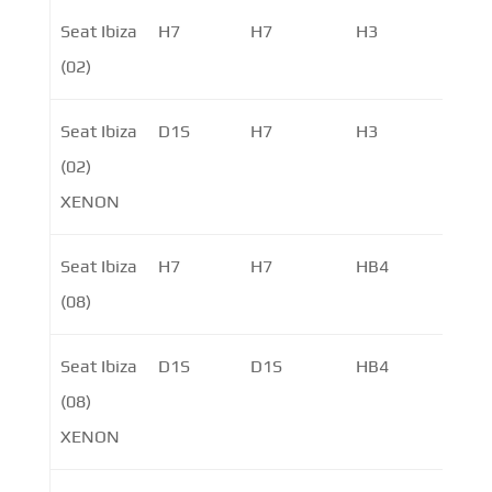
Seat Ibiza
H7
H7
H3
P21W
(02)
PY2
Seat Ibiza
D1S
H7
H3
P21W
(02)
PY2
XENON
Seat Ibiza
H7
H7
HB4
PY21
(08)
PY2
Seat Ibiza
D1S
D1S
HB4
PY21
(08)
PY2
XENON