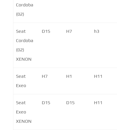
Cordoba
PY2
(02)
Seat
D1S
H7
h3
P21W
Cordoba
PY2
(02)
XENON
Seat
H7
H1
H11
P21W
Exeo
PY2
Seat
D1S
D1S
H11
P21W
Exeo
PY2
XENON