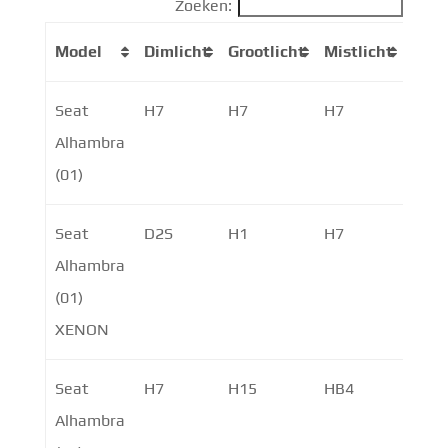
Zoeken:
Model
Dimlicht
Grootlicht
Mistlicht
Knip
Seat
H7
H7
H7
P21W
Alhambra
PY2
(01)
Seat
D2S
H1
H7
P21W
Alhambra
PY2
(01)
XENON
Seat
H7
H15
HB4
PY21
Alhambra
PY2