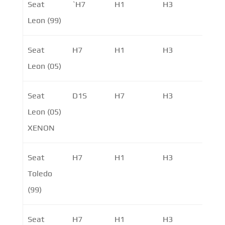
Seat
`H7
H1
H3
PY21
Leon (99)
PY2
Seat
H7
H1
H3
PY21
Leon (05)
PY2
Seat
D1S
H7
H3
PY21
Leon (05)
PY2
XENON
Seat
H7
H1
H3
PY21
Toledo
PY2
(99)
Seat
H7
H1
H3
P21W