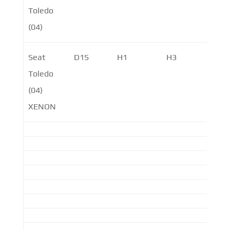
Toledo
P21
(04)
Seat
D1S
H1
H3
P21W
Toledo
PY2
(04)
XENON