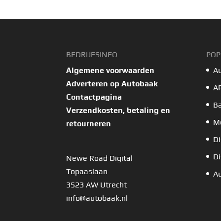
BEDRIJFSINFO
POP
Algemene voorwaarden
A
Adverteren op Autobaak
A
Contactpagina
B
Verzendkosten, betaling en
Mo
retourneren
Di
Di
Newe Road Digital
Topaaslaan
Au
3523 AW Utrecht
info@autobaak.nl