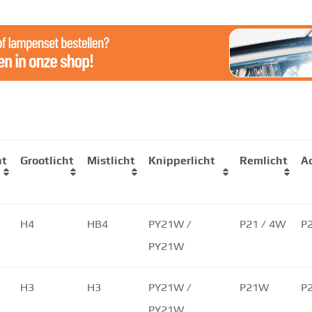
ht
Grootlicht
Mistlicht
Knipperlicht
Remlicht
Ac
H4
HB4
PY21W /
P21 / 4W
P
PY21W
H3
H3
PY21W /
P21W
P
PY21W