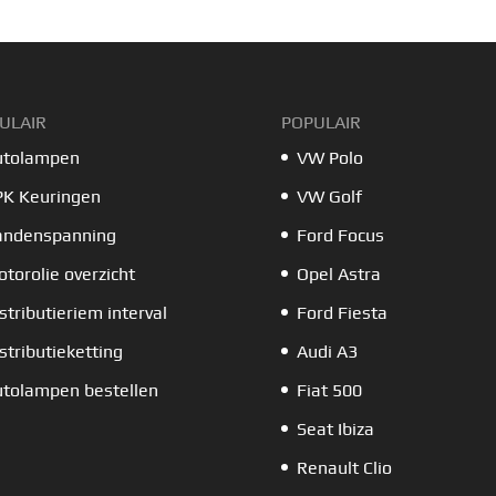
ULAIR
POPULAIR
utolampen
VW Polo
PK Keuringen
VW Golf
andenspanning
Ford Focus
torolie overzicht
Opel Astra
stributieriem interval
Ford Fiesta
stributieketting
Audi A3
tolampen bestellen
Fiat 500
Seat Ibiza
Renault Clio