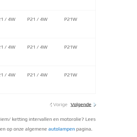
21 / 4W
P21 / 4W
P21W
21 / 4W
P21 / 4W
P21W
21 / 4W
P21 / 4W
P21W
Vorige
Volgende
em/ ketting intervallen en motorolie? Lees
lezen op onze algemene
autolampen
pagina.