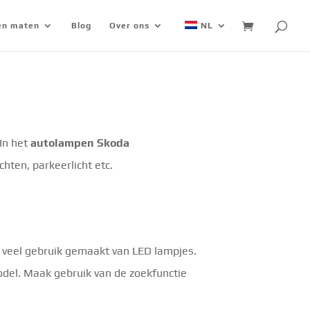
 en maten
Blog
Over ons
NL
In het
autolampen Skoda
chten, parkeerlicht etc.
 veel gebruik gemaakt van LED lampjes.
odel. Maak gebruik van de zoekfunctie