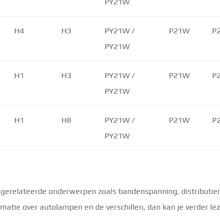
PY21W
H4
H3
PY21W /
P21W
P
PY21W
H1
H3
PY21W /
P21W
P
PY21W
H1
H8
PY21W /
P21W
P
PY21W
gerelateerde onderwerpen zoals bandenspanning, distributieri
matie over autolampen en de verschillen, dan kan je verder 