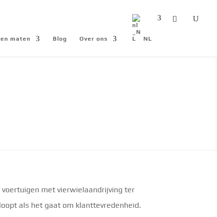
n en maten
Blog
Over ons
NL
voertuigen met vierwielaandrijving ter
 loopt als het gaat om klanttevredenheid.