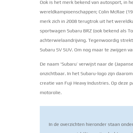
Ook is het merk bekend van autosport, in h
wereldkampioenschappen; Colin McRae (199
merk zich in 2008 terugtrok uit het wereld
sportwagen Subaru BRZ (ook bekend als Toy
achterwielaandrijving. Tegenwoordig strekt
Subaru SV SUV. Om nog maar te zwijgen van
De naam ‘Subaru’ verwijst naar de (Japanse
onzichtbaar. In het Subaru-logo zijn daarom 
creatie van Fuji Heavy Industries. Op deze 
motorolie.
In de overzichten hieronder staan onde