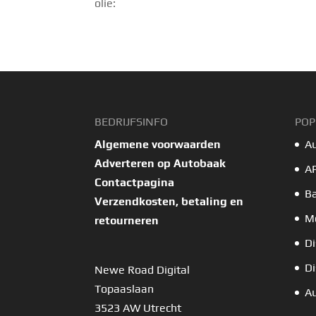
olie:
BEDRIJFSINFO
POP
Algemene voorwaarden
A
Adverteren op Autobaak
A
Contactpagina
B
Verzendkosten, betaling en
Mo
retourneren
Di
Di
Newe Road Digital
Topaaslaan
Au
3523 AW Utrecht