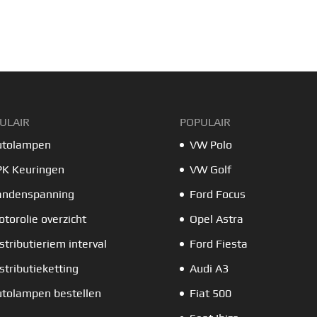
ULAIR
POPULAIR
utolampen
VW Polo
PK Keuringen
VW Golf
andenspanning
Ford Focus
torolie overzicht
Opel Astra
stributieriem interval
Ford Fiesta
stributieketting
Audi A3
tolampen bestellen
Fiat 500