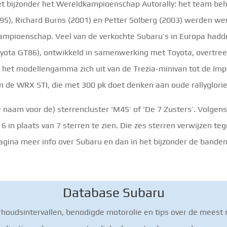
et bijzonder het Wereldkampioenschap Autorally: het team beh
5), Richard Burns (2001) en Petter Solberg (2003) werden we
kampioenschap. Veel van de verkochte Subaru’s in Europa hadde
ota GT86), ontwikkeld in samenwerking met Toyota, overtreed
 het modellengamma zich uit van de Trezia-minivan tot de Imp
 de WRX STI, die met 300 pk doet denken aan oude rallyglorie
 naam voor de) sterrencluster ‘M45’ of ‘De 7 Zusters’. Volgens
6 in plaats van 7 sterren te zien. Die zes sterren verwijzen t
pagina meer info over Subaru en dan in het bijzonder de banden
Database Subaru
rhoudsintervallen, benodigde motorolie en tips over de meest 