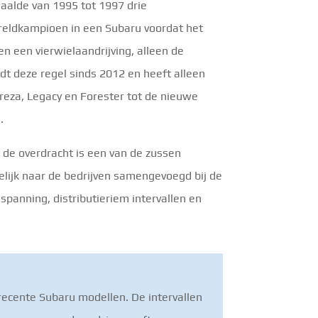
aalde van 1995 tot 1997 drie
reldkampioen in een Subaru voordat het
n een vierwielaandrijving, alleen de
t deze regel sinds 2012 en heeft alleen
reza, Legacy en Forester tot de nieuwe
.
 de overdracht is een van de zussen
egelijk naar de bedrijven samengevoegd bij de
spanning, distributieriem intervallen en
recente Subaru modellen. De intervallen