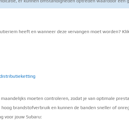
en indicatie, er kunnen omstandigheden optreden waardoor een 
butieriem heeft en wanneer deze vervangen moet worden? Klik
istributieketting
maandelijks moeten controleren, zodat je van optimale presta
hoog brandstofverbruik en kunnen de banden sneller of onrege
ng voor jouw Subaru: