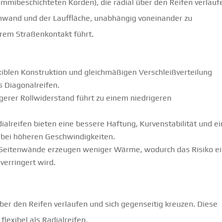
mmibeschichteten Korden), die radial über den Reifen verlauf
enwand und der Lauffläche, unabhängig voneinander zu
erem Straßenkontakt führt.
xiblen Konstruktion und gleichmäßigen Verschleißverteilung
s Diagonalreifen.
ngerer Rollwiderstand führt zu einem niedrigeren
ialreifen bieten eine bessere Haftung, Kurvenstabilität und ei
bei höheren Geschwindigkeiten.
n Seitenwände erzeugen weniger Wärme, wodurch das Risiko e
verringert wird.
ber den Reifen verlaufen und sich gegenseitig kreuzen. Diese
lexibel als Radialreifen.