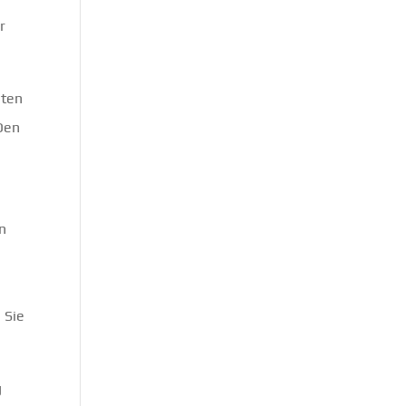
r
hten
 Den
nn
 Sie
g