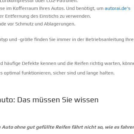
 Luftkompressor oder CO2-Patronen.
se im Kofferraum Ihres Autos. Und benötigt, um
autorai.de's
er Entfernung des Einstichs zu verwenden.
nde vor Schmutz und Ablagerungen.
typ und -größe finden Sie immer in der Betriebsanleitung Ihr
d häufige Defekte kennen und die Reifen richtig warten, könn
os optimal funktionieren, sicher sind und lange halten.
oauto: Das müssen Sie wissen
n Auto ohne gut gefüllte Reifen fährt nicht so, wie es fahre