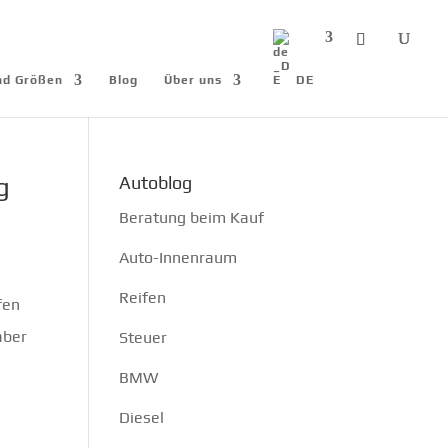
und Größen
Blog
Über uns
DE
g
Autoblog
Beratung beim Kauf
Auto-Innenraum
Reifen
fen
aber
Steuer
BMW
Diesel