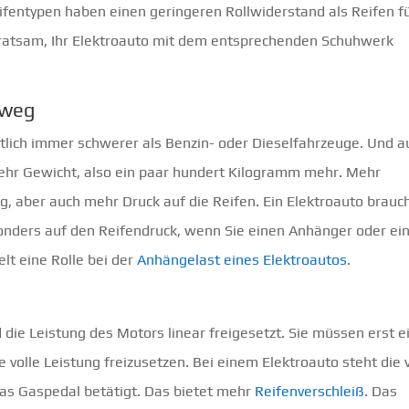
eifentypen haben einen geringeren Rollwiderstand als Reifen f
r ratsam, Ihr Elektroauto mit dem entsprechenden Schuhwerk
sweg
tlich immer schwerer als Benzin- oder Dieselfahrzeuge. Und a
t mehr Gewicht, also ein paar hundert Kilogramm mehr. Mehr
 aber auch mehr Druck auf die Reifen. Ein Elektroauto brauc
sonders auf den Reifendruck, wenn Sie einen Anhänger oder ei
lt eine Rolle bei der
Anhängelast eines Elektroautos
.
die Leistung des Motors linear freigesetzt. Sie müssen erst e
lle Leistung freizusetzen. Bei einem Elektroauto steht die v
as Gaspedal betätigt. Das bietet mehr
Reifenverschleiß
. Das