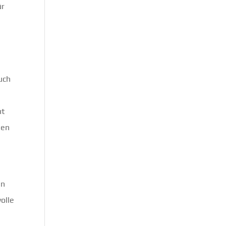
ür
uch
ht
nen
in
olle