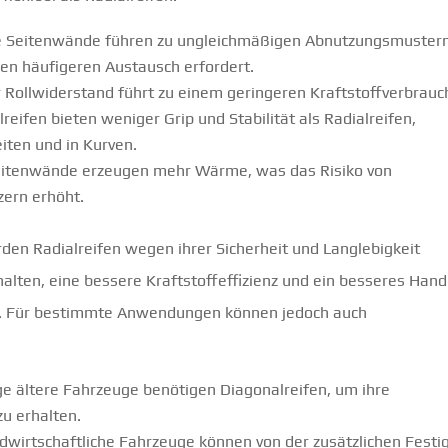
ere Seitenwände führen zu ungleichmäßigen Abnutzungsmuster
nen häufigeren Austausch erfordert.
er Rollwiderstand führt zu einem geringeren Kraftstoffverbrauc
reifen bieten weniger Grip und Stabilität als Radialreifen,
iten und in Kurven.
Seitenwände erzeugen mehr Wärme, was das Risiko von
zern erhöht.
n Radialreifen wegen ihrer Sicherheit und Langlebigkeit
halten, eine bessere Kraftstoffeffizienz und ein besseres Hand
en. Für bestimmte Anwendungen können jedoch auch
ge ältere Fahrzeuge benötigen Diagonalreifen, um ihre
zu erhalten.
irtschaftliche Fahrzeuge können von der zusätzlichen Festig