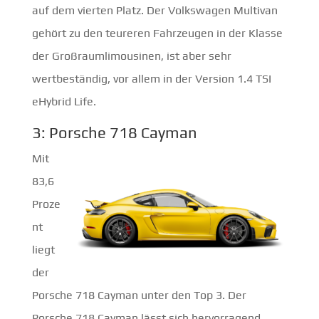
auf dem vierten Platz. Der Volkswagen Multivan
gehört zu den teureren Fahrzeugen in der Klasse
der Großraumlimousinen, ist aber sehr
wertbeständig, vor allem in der Version 1.4 TSI
eHybrid Life.
3: Porsche 718 Cayman
Mit
83,6
Proze
nt
liegt
der
Porsche 718 Cayman unter den Top 3. Der
Porsche 718 Cayman lässt sich hervorragend