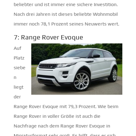
beliebter und ist immer eine sichere Investition.
Nach drei Jahren ist dieses beliebte Wohnmobil
immer noch 78,1 Prozent seines Neuwerts wert.
7: Range Rover Evoque
Auf
Platz
siebe
n
liegt
der
Range Rover Evoque mit 79,3 Prozent. Wie beim
Range Rover in voller Größe ist auch die
Nachfrage nach dem Range Rover Evoque in
Miniaturformat sehr groß. Es hilft, dass er sich