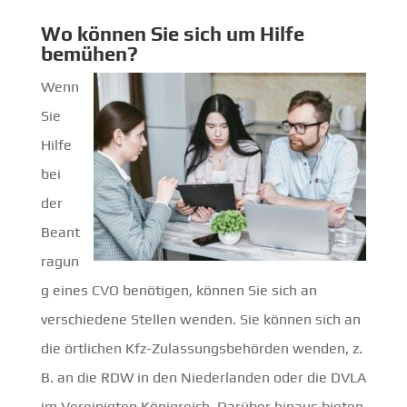
Wo können Sie sich um Hilfe
bemühen?
Wenn
Sie
Hilfe
bei
der
Beant
ragun
g eines CVO benötigen, können Sie sich an
verschiedene Stellen wenden. Sie können sich an
die örtlichen Kfz-Zulassungsbehörden wenden, z.
B. an die RDW in den Niederlanden oder die DVLA
im Vereinigten Königreich. Darüber hinaus bieten