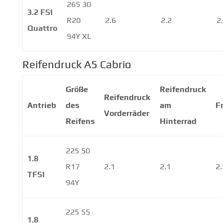
265 30
3.2 FSI
R20
2.6
2.2
2
Quattro
94Y XL
Reifendruck A5 Cabrio
Größe
Reifendruck
Reifendruck
Antrieb
des
am
F
Vorderräder
Reifens
Hinterrad
225 50
1.8
R17
2.1
2.1
2.
TFSI
94Y
225 55
1.8