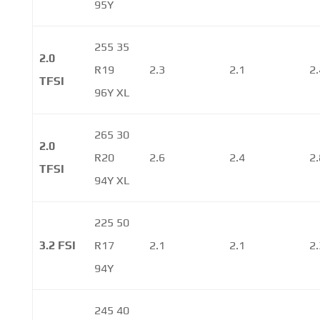
95Y
255 35
2.0
R19
2.3
2.1
2.
TFSI
96Y XL
265 30
2.0
R20
2.6
2.4
2.
TFSI
94Y XL
225 50
3.2 FSI
R17
2.1
2.1
2.
94Y
245 40