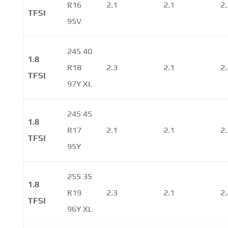
R16
2.1
2.1
2.
TFSI
95V
245 40
1.8
R18
2.3
2.1
2.
TFSI
97Y XL
245 45
1.8
R17
2.1
2.1
2.
TFSI
95Y
255 35
1.8
R19
2.3
2.1
2.
TFSI
96Y XL