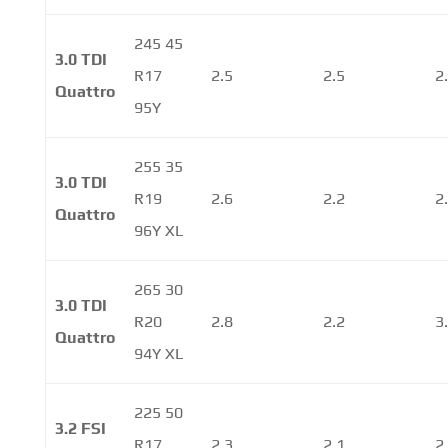
245 45
3.0 TDI
R17
2.5
2.5
2
Quattro
95Y
255 35
3.0 TDI
R19
2.6
2.2
2
Quattro
96Y XL
265 30
3.0 TDI
R20
2.8
2.2
3
Quattro
94Y XL
225 50
3.2 FSI
R17
2.3
2.1
2