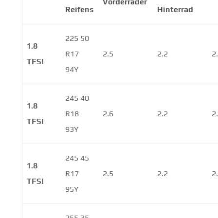
Vorderräder
Reifens
Hinterrad
225 50
1.8
R17
2.5
2.2
2
TFSI
94Y
245 40
1.8
R18
2.6
2.2
2
TFSI
93Y
245 45
1.8
R17
2.5
2.2
2
TFSI
95Y
255 35