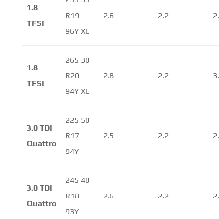
1.8
R19
2.6
2.2
2
TFSI
96Y XL
265 30
1.8
R20
2.8
2.2
3
TFSI
94Y XL
225 50
3.0 TDI
R17
2.5
2.2
2
Quattro
94Y
245 40
3.0 TDI
R18
2.6
2.2
2
Quattro
93Y