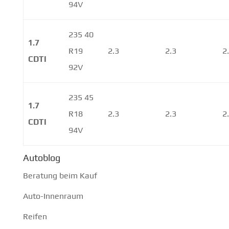
94V
235 40
1.7
R19
2.3
2.3
2
CDTI
92V
235 45
1.7
R18
2.3
2.3
2
CDTI
94V
Autoblog
Beratung beim Kauf
Auto-Innenraum
Reifen