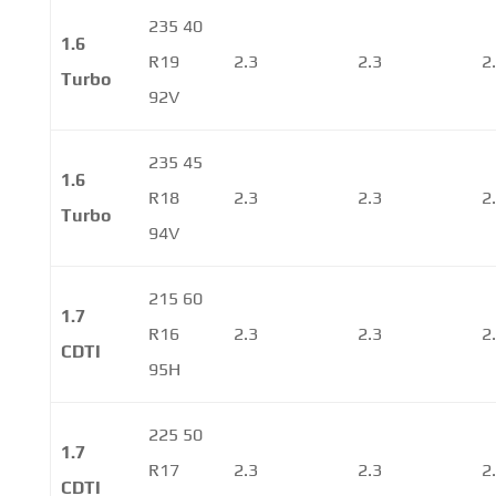
235 40
1.6
R19
2.3
2.3
2
Turbo
92V
235 45
1.6
R18
2.3
2.3
2
Turbo
94V
215 60
1.7
R16
2.3
2.3
2
CDTI
95H
225 50
1.7
R17
2.3
2.3
2
CDTI