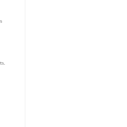
es
ts.