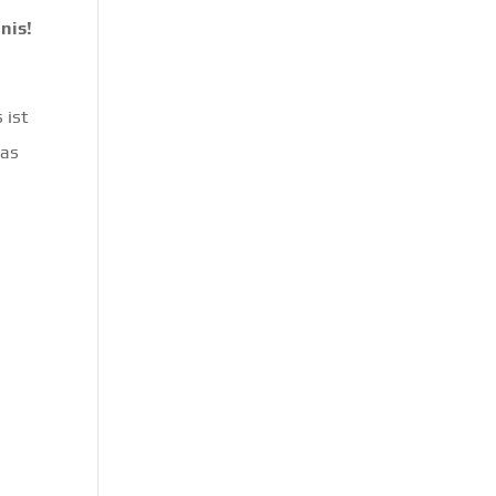
nis!
 ist
das
.