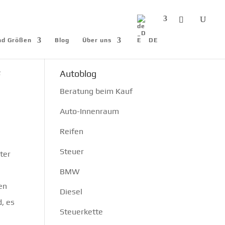
und Größen
Blog
Über uns
DE
f
Autoblog
Beratung beim Kauf
Auto-Innenraum
Reifen
Steuer
nter
BMW
en
Diesel
d, es
Steuerkette