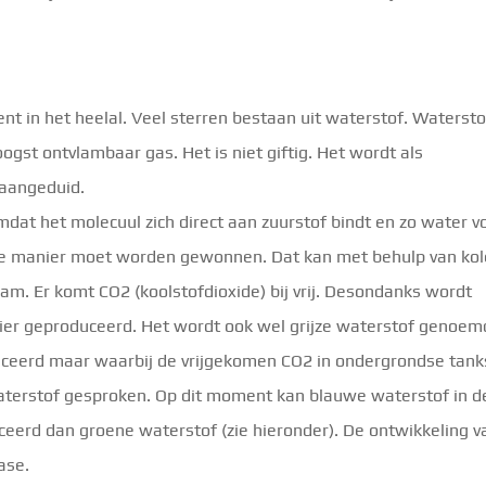
.
 in het heelal. Veel sterren bestaan uit waterstof. Watersto
gst ontvlambaar gas. Het is niet giftig. Het wordt als
 aangeduid.
mdat het molecuul zich direct aan zuurstof bindt en zo water 
re manier moet worden gewonnen. Dat kan met behulp van ko
am. Er komt CO2 (koolstofdioxide) bij vrij. Desondanks wordt
er geproduceerd. Het wordt ook wel grijze waterstof genoem
uceerd maar waarbij de vrijgekomen CO2 in ondergrondse tank
aterstof gesproken. Op dit moment kan blauwe waterstof in d
erd dan groene waterstof (zie hieronder). De ontwikkeling v
ase.