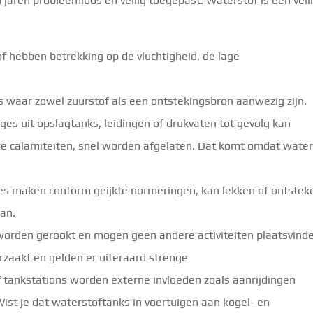
n jaren probleemloos en veilig toegepast. Waterstof is een veil
of hebben betrekking op de vluchtigheid, de lage
es waar zowel zuurstof als een ontstekingsbron aanwezig zijn.
ges uit opslagtanks, leidingen of drukvaten tot gevolg kan
re calamiteiten, snel worden afgelaten. Dat komt omdat water
s maken conform geijkte normeringen, kan lekken of ontstek
aan.
 worden gerookt en mogen geen andere activiteiten plaatsvind
zaakt en gelden er uiteraard strenge
of tankstations worden externe invloeden zoals aanrijdingen
st je dat waterstoftanks in voertuigen aan kogel- en