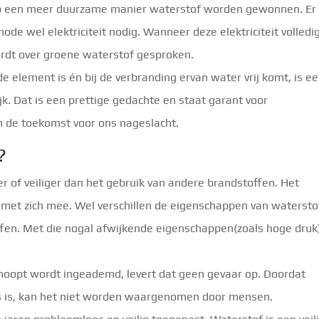
 op een meer duurzame manier waterstof worden gewonnen. Er
ode wel elektriciteit nodig. Wanneer deze elektriciteit volledig
rdt over groene waterstof gesproken.
element is én bij de verbranding ervan water vrij komt, is e
k. Dat is een prettige gedachte en staat garant voor
n de toekomst voor ons nageslacht.
?
er of veiliger dan het gebruik van andere brandstoffen. Het
co met zich mee. Wel verschillen de eigenschappen van watersto
ffen. Met die nogal afwijkende eigenschappen(zoals hoge druk
rhoopt wordt ingeademd, levert dat geen gevaar op. Doordat
os is, kan het niet worden waargenomen door mensen.