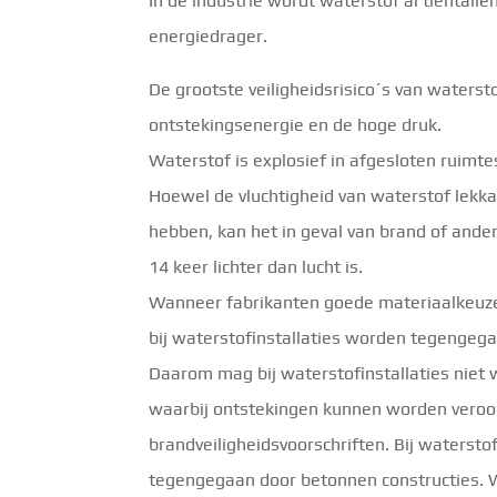
In de industrie wordt waterstof al tientalle
energiedrager.
De grootste veiligheidsrisico´s van waterst
ontstekingsenergie en de hoge druk.
Waterstof is explosief in afgesloten ruimt
Hoewel de vluchtigheid van waterstof lekka
hebben, kan het in geval van brand of ande
14 keer lichter dan lucht is.
Wanneer fabrikanten goede materiaalkeuze
bij waterstofinstallaties worden tegengeg
Daarom mag bij waterstofinstallaties niet
waarbij ontstekingen kunnen worden veroor
brandveiligheidsvoorschriften. Bij waterst
tegengegaan door betonnen constructies. Wi