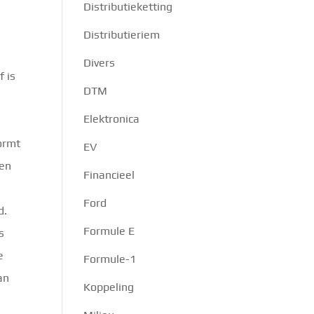
Distributieketting
Distributieriem
Divers
f is
DTM
Elektronica
vormt
EV
len
Financieel
Ford
d.
Formule E
s
e
Formule-1
an
Koppeling