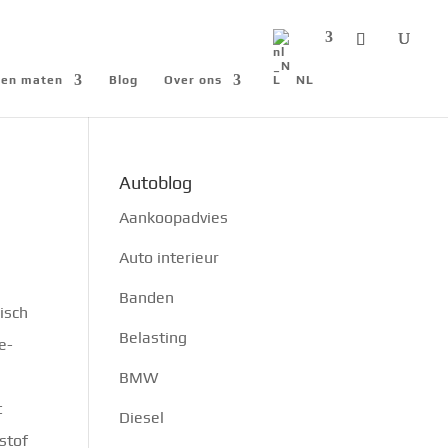
n en maten
Blog
Over ons
NL
Autoblog
Aankoopadvies
Auto interieur
Banden
isch
Belasting
e-
BMW
t
Diesel
stof