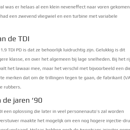
val was er helaas al een klein neveneffect naar voren gekomen
had een zwevend vliegwiel en een turbine met variabele
an de TDI
9 TDI PD is dat ze behoorlijk luidruchtig zijn. Gelukkig is dit
ere klasse, en over het algemeen bij lage snelheden. Bij het r
alt het lawaai mee, maar het verschil met bijvoorbeeld een di
op te merken dat om de trillingen tegen te gaan, de fabrikant (V
de rubbers.
 de jaren ‘90
I een oplossing die later in veel personenauto’s zal worden
rstuiver maakte het mogelijk om een ​​nog hogere injectie-dru
werd verlaagd. Helaas hebben noch de tweetraps injector pom