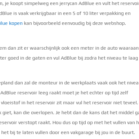
en, je koopt simpelweg een jerrycan AdBlue en vult het reservoir
Blue is vaak verkrijgbaar in een 5 of 10 liter verpakking en
lue kopen
kan bijvoorbeeld eenvoudig bij deze webshop.
em dan zit er waarschijnlijk ook een meter in de auto waaraan
er goed in de gaten en vul AdBlue bij zodra het niveau te laag
epland dan zal de monteur in de werkplaats vaak ook het nive
 AdBlue reservoir leeg raakt moet je het echter op tijd zelf
 vloeistof in het reservoir zit maar vul het reservoir niet teveel.
nk giet, kan die overlopen. Je hebt dan de kans dat het middel g
eservoir verstopt raakt. Hou dus op tijd op met het vullen van 
m het bij te laten vullen door een vakgarage bij jou in de buurt.