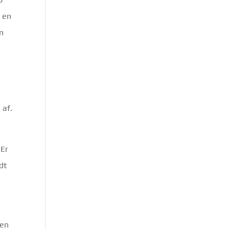
 en
en
 af.
 Er
dt
 en