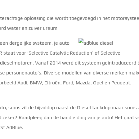
aterachtige oplossing die wordt toegevoegd in het motorsyste
erd water en zuiver ureum
 een dergelijke systeem, je auto
taat voor ‘Selective Catalytic Reduction’ of Selective
 6 dieselmotoren. Vanaf 2014 werd dit systeem geintroduceerd b
rse personenauto’s. Diverse modellen van diverse merken ma
oorbeeld Audi, BMW, Citroën, Ford, Mazda, Opel en Peugeot.
auto, soms zit de bijvuldop naast de Diesel tankdop maar soms 
t zeker? Raadpleeg dan de handleiding van je auto! Het gaat v
st AdBlue.