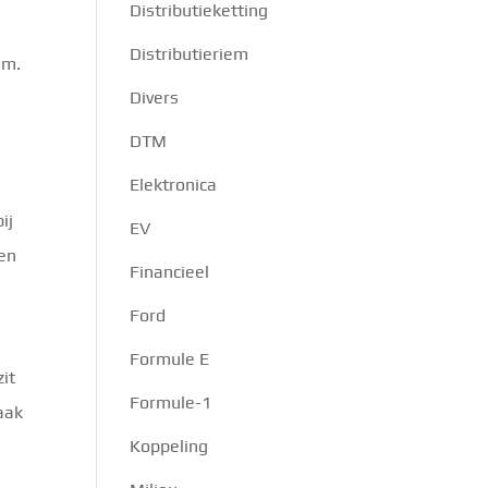
Distributieketting
Distributieriem
em.
Divers
DTM
Elektronica
ij
EV
ken
Financieel
Ford
Formule E
zit
Formule-1
aak
Koppeling