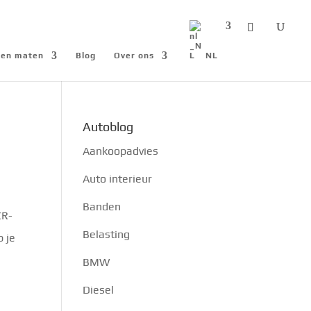
n en maten
Blog
Over ons
NL
Autoblog
Aankoopadvies
Auto interieur
Banden
CR-
Belasting
b je
BMW
Diesel