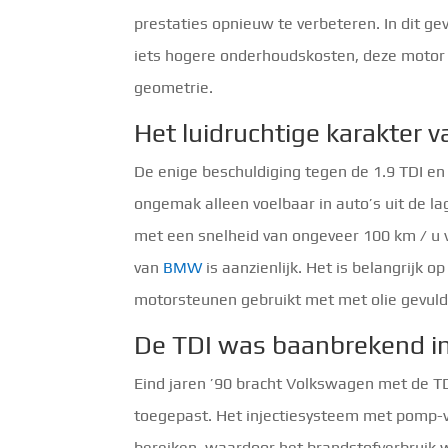
prestaties opnieuw te verbeteren. In dit ge
iets hogere onderhoudskosten, deze motor 
geometrie.
Het luidruchtige karakter v
De enige beschuldiging tegen de 1.9 TDI en 1.
ongemak alleen voelbaar in auto’s uit de lag
met een snelheid van ongeveer 100 km / u v
van
BMW
is aanzienlijk. Het is belangrijk 
motorsteunen gebruikt met met olie gevul
De TDI was baanbrekend in
Eind jaren ’90 bracht Volkswagen met de TD
toegepast. Het injectiesysteem met pomp-ve
bereiken, waardoor het brandstofverbruik 