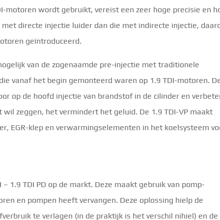
TDI-motoren wordt gebruikt, vereist een zeer hoge precisie en 
met directe injectie luider dan die met indirecte injectie, daa
motoren geïntroduceerd.
gelijk van de zogenaamde pre-injectie met traditionele
ie vanaf het begin gemonteerd waren op 1.9 TDI-motoren. D
voor op de hoofd injectie van brandstof in de cilinder en verbete
at wil zeggen, het vermindert het geluid. De 1.9 TDI-VP maakt
ler, EGR-klep en verwarmingselementen in het koelsysteem vo
I – 1.9 TDI PD op de markt. Deze maakt gebruik van pomp-
ctoren en pompen heeft vervangen. Deze oplossing hielp de
erbruik te verlagen (in de praktijk is het verschil nihiel) en de