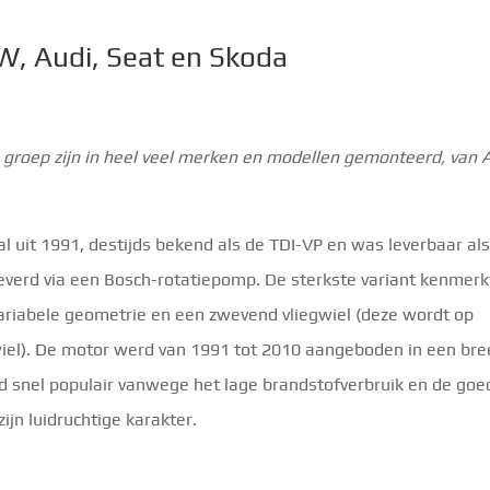
W, Audi, Seat en Skoda
groep zijn in heel veel merken en modellen gemonteerd, van 
l uit 1991, destijds bekend als de TDI-VP en was leverbaar al
everd via een Bosch-rotatiepomp. De sterkste variant kenmerk
variabele geometrie en een zwevend vliegwiel (deze wordt op
gwiel). De motor werd van 1991 tot 2010 aangeboden in een br
d snel populair vanwege het lage brandstofverbruik en de goe
ijn luidruchtige karakter.