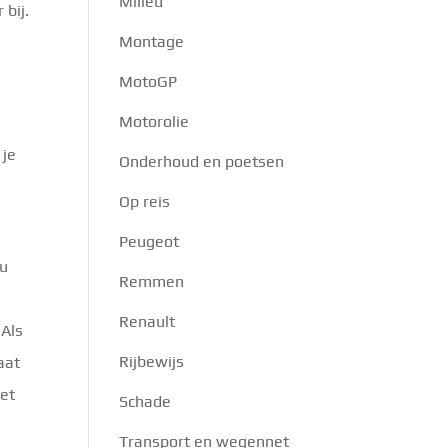
Milieu
 bij.
Montage
MotoGP
Motorolie
 je
Onderhoud en poetsen
Op reis
Peugeot
au
Remmen
Renault
 Als
Rijbewijs
aat
het
Schade
Transport en wegennet