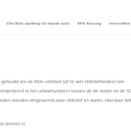
Checklist aankoop 2e-hands auto
APK Keuring
Intervalle
?
 gebruikt om de NOx-uitstoot (of te wel stikstofoxiden) van
eïnjecteerd in het uitlaatsysteem tussen de de motor en de S
foxiden worden omgevormd naar stikstof en water. Hierdoor he
e precies is.