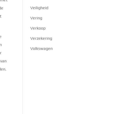
Veiligheid
de
t
Vering
Verkoop
e
Verzekering
en
Volkswagen
r
 van
den.