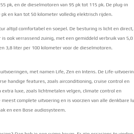
55 pk, en de dieselmotoren van 95 pk tot 115 pk. De plug-in
k en kan tot 50 kilometer volledig elektrisch rijden.
ur altijd comfortabel en soepel. De besturing is licht en direct,
is ook verrassend zuinig, met een gemiddeld verbruik van 5,0 
n 3,8 liter per 100 kilometer voor de dieselmotoren.
 uitvoeringen, met namen Life, Zen en Intens. De Life-uitvoerin
erse handige features, zoals airconditioning, cruise control en
 extra luxe, zoals lichtmetalen velgen, climate control en
 meest complete uitvoering en is voorzien van alle denkbare l
dak en een Bose audiosysteem.
asion? Dan heb je een ruime keuze. Er zijn occasions te vinde