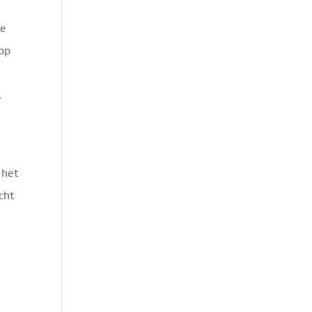
de
 op
.
 het
cht
e