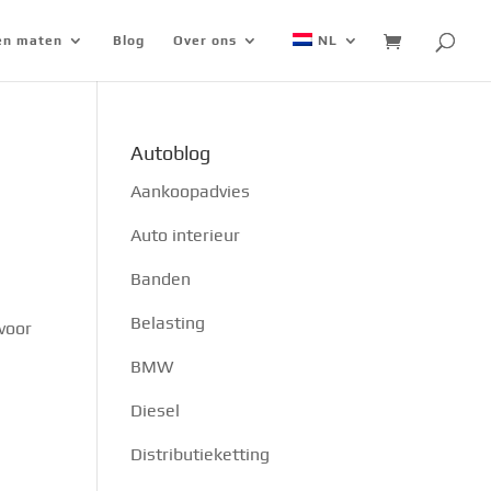
 en maten
Blog
Over ons
NL
Autoblog
Aankoopadvies
Auto interieur
Banden
Belasting
 voor
BMW
Diesel
Distributieketting