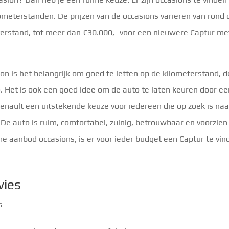
lometerstanden. De prijzen van de occasions variëren van rond 
erstand, tot meer dan €30.000,- voor een nieuwere Captur me
on is het belangrijk om goed te letten op de kilometerstand, d
. Het is ook een goed idee om de auto te laten keuren door e
Renault een uitstekende keuze voor iedereen die op zoek is naa
e auto is ruim, comfortabel, zuinig, betrouwbaar en voorzien
e aanbod occasions, is er voor ieder budget een Captur te vin
vies
s