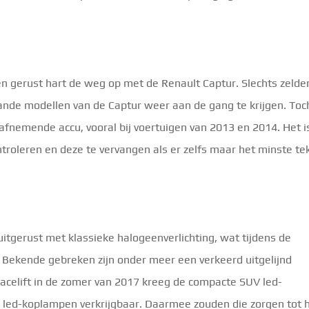
n gerust hart de weg op met de Renault Captur. Slechts zelde
nde modellen van de Captur weer aan de gang te krijgen. Toc
 afnemende accu, vooral bij voertuigen van 2013 en 2014. Het i
roleren en deze te vervangen als er zelfs maar het minste te
tgerust met klassieke halogeenverlichting, wat tijdens de
Bekende gebreken zijn onder meer een verkeerd uitgelijnd
facelift in de zomer van 2017 kreeg de compacte SUV led-
ok led-koplampen verkrijgbaar. Daarmee zouden die zorgen tot 