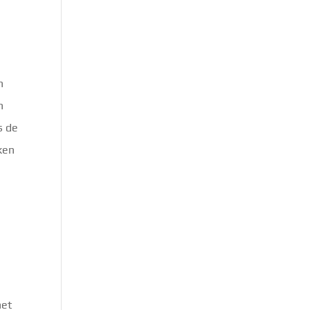
n
h
s de
ken
het