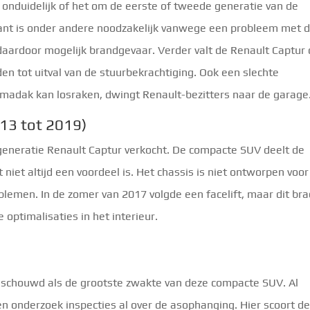
t onduidelijk of het om de eerste of tweede generatie van de
kant is onder andere noodzakelijk vanwege een probleem met 
 daardoor mogelijk brandgevaar. Verder valt de Renault Captur
en tot uitval van de stuurbekrachtiging. Ook een slechte
amadak kan losraken, dwingt Renault-bezitters naar de garage
13 tot 2019)
e generatie Renault Captur verkocht. De compacte SUV deelt de
 niet altijd een voordeel is. Het chassis is niet ontworpen voor
blemen. In de zomer van 2017 volgde een facelift, maar dit bra
 optimalisaties in het interieur.
eschouwd als de grootste zwakte van deze compacte SUV. Al
n onderzoek inspecties al over de asophanging. Hier scoort d