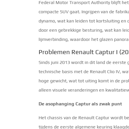
Federal Motor Transport Authority blijft he
compacte SUV gaat. Ingrijpen van de fabri
dynamo, wat kan leiden tot kortsluiting en
door een gebrekkige besturing, wat kan leid
lijmverbinding, waardoor het glazen panor
Problemen Renault Captur I (20
Sinds juni 2013 wordt in dit land de eerst
technische basis met de Renault Clio IV, wat
hoge gewicht, wat tot uiting komt in de pro
alleen visuele veranderingen en kwalitatieve
De asophanging Captur als zwak punt
Het chassis van de Renault Captur wordt b
tijdens de eerste algemene keuring klaagde