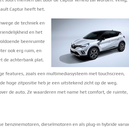
enault Captur heeft het.
vanwege de techniek en
iendelijkheid en het
 voldoende beenruimte
iter ook erg ruim, en
et de achterbank plat.
dige features, zoals een multimediasysteem met touchscreen,
j de hoge zitpositie heb je een uitstekend zicht op de weg.
 over de auto. Ze waarderen met name het comfort, de ruimte,
se benzinemotoren, dieselmotoren en als plug-in hybride varia