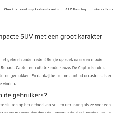
Checklist aankoop 2e-hands auto
APK Keuring
Intervallen
mpacte SUV met een groot karakter
n niet geheel zonder reden! Ben je op zoek naar een mooie,
Renault Captur een uitstekende keuze. De Captur is ruim,
oderne gemakken. En dankzij het ruime aanbod occasions, is er
e vinden.
n de gebruikers?
uiten op het gebied van stijl en uitrusting als ze voor een
het soort mensen dat door de Captur verleid zal worden. Veilig,