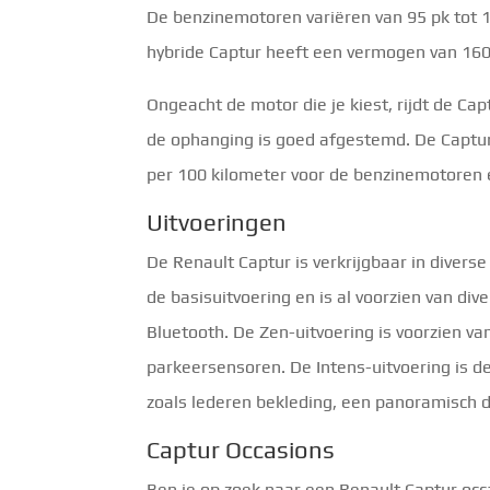
De benzinemotoren variëren van 95 pk tot 1
hybride Captur heeft een vermogen van 160 p
Ongeacht de motor die je kiest, rijdt de Capt
de ophanging is goed afgestemd. De Captur 
per 100 kilometer voor de benzinemotoren e
Uitvoeringen
De Renault Captur is verkrijgbaar in diverse
de basisuitvoering en is al voorzien van div
Bluetooth. De Zen-uitvoering is voorzien van
parkeersensoren. De Intens-uitvoering is de
zoals lederen bekleding, een panoramisch 
Captur Occasions
Ben je op zoek naar een Renault Captur occ