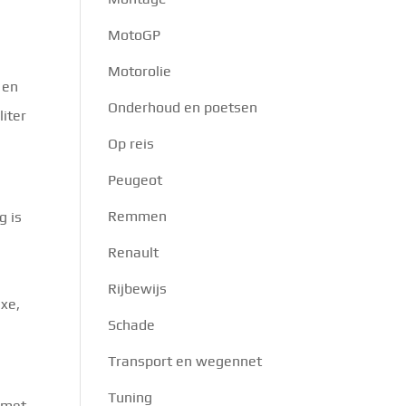
MotoGP
Motorolie
 en
Onderhoud en poetsen
liter
Op reis
Peugeot
Remmen
g is
Renault
Rijbewijs
uxe,
Schade
Transport en wegennet
Tuning
n met