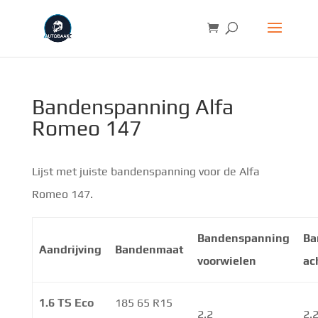
Bandenspanning Alfa
Romeo 147
Lijst met juiste bandenspanning voor de Alfa
Romeo 147.
Bandenspanning
Ba
Aandrijving
Bandenmaat
voorwielen
ac
1.6 TS Eco
185 65 R15
2.2
2.