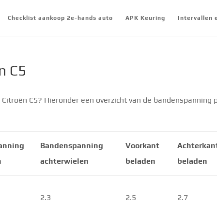
Checklist aankoop 2e-hands auto
APK Keuring
Intervallen
n C5
Citroën C5? Hieronder een overzicht van de bandenspanning 
anning
Bandenspanning
Voorkant
Achterkan
n
achterwielen
beladen
beladen
2.3
2.5
2.7