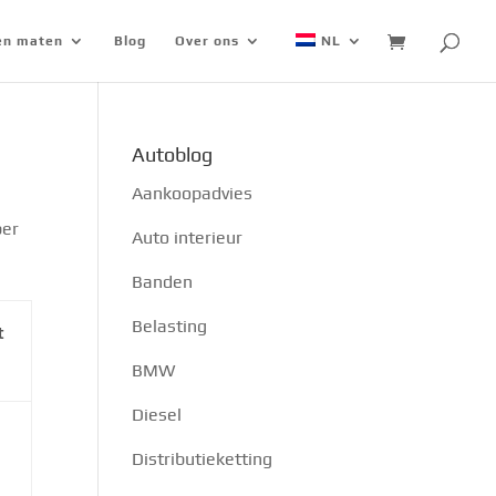
 en maten
Blog
Over ons
NL
Autoblog
Aankoopadvies
per
Auto interieur
Banden
Belasting
t
BMW
Diesel
Distributieketting