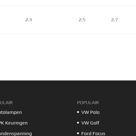
2.3
2.5
2.7
ULAIR
POPULAIR
utolampen
VW Polo
PK Keuringen
VW Golf
andenspanning
Ford Focus