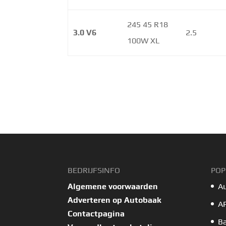
245 45 R18
3.0 V6
2.5
100W XL
BEDRIJFSINFO
POP
Algemene voorwaarden
A
Adverteren op Autobaak
A
Contactpagina
B