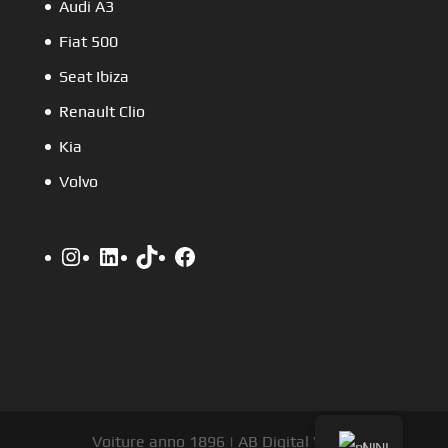
Audi A3
Fiat 500
Seat Ibiza
Renault Clio
Kia
Volvo
Instagram
LinkedIn
TikTok
Facebook
Voiture anno 1896 | AB Digital V.O.F.
NL