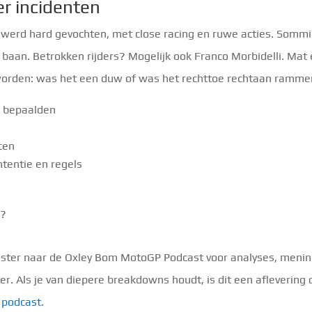
er incidenten
r werd hard gevochten, met close racing en ruwe acties. Somm
aan. Betrokken rijders? Mogelijk ook Franco Morbidelli. Mat
 worden: was het een duw of was het rechttoe rechtaan ramm
g bepaalden
cen
ntentie en regels
m?
uister naar de Oxley Bom MotoGP Podcast voor analyses, meni
er. Als je van diepere breakdowns houdt, is dit een aflevering 
e podcast
.