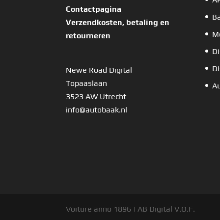
Contactpagina
B
Verzendkosten, betaling en
Mo
retourneren
Di
Di
Newe Road Digital
Topaaslaan
Au
3523 AW Utrecht
info@autobaak.nl
Voiture anno 1896 | AB Digital V.O.F.