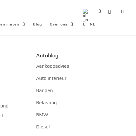
n en maten
Blog
Over ons
NL
Autoblog
Aankoopadvies
Auto interieur
Banden
Belasting
tond
BMW
et
Diesel