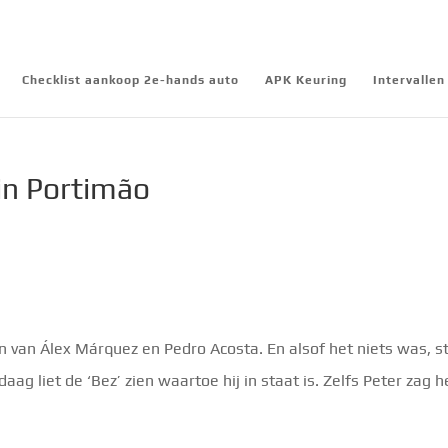
Checklist aankoop 2e-hands auto
APK Keuring
Intervalle
in Portimão
 van Álex Márquez en Pedro Acosta. En alsof het niets was, s
ag liet de ‘Bez’ zien waartoe hij in staat is. Zelfs Peter zag h