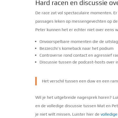
Hard racen en discussie ov
De race zat vol spectaculaire momenten. E
passages leken op messengevechten op de b
Peter kunnen het er echter niet over eens
Onvoorspelbare momenten die de uitsla
Bezzecchi’s komeback naar het podium
Controverse rond contact en agressief ra
Discussie tussen de podcast-hosts over i
Het verschil tussen een duw en een ra
Wil je het uitgebreide nagesprek horen? L
en de volledige discussie tussen Mat en Pet
je niet wilt missen. Luister hier de
volledig