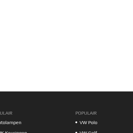
ULAIR
POPULAIR
utolampen
VW Polo
PK Keuringen
VW Golf