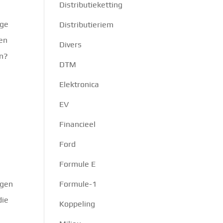
Distributieketting
ige
Distributieriem
 en
Divers
en?
DTM
Elektronica
EV
Financieel
Ford
Formule E
ngen
Formule-1
die
Koppeling