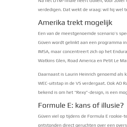
Na het DTM-finale heeft Güven, voor zover b
verdedigen. Dat wekt de vraag: wil hij wel 
Amerika trekt mogelijk
Een van de meestgenoemde scenario’s speelt
Güven wordt gelinkt aan een programma in 
IMSA, maar concentreert zich op het Endura
Watkins Glen, Road America en Petit Le Ma
Daarnaast is Laurin Heinrich genoemd als
WEC-uitstap in de VS verdergaat. Ook AO R
bekend is om het “Rexy”-design, is een mog
Formule E: kans of illusie?
Güven viel op tijdens de Formula E rookie-t
ontstonden direct geruchten over een overs