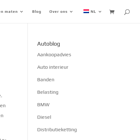
 en maten
Blog
Over ons
NL
Autoblog
Aankoopadvies
Auto interieur
Banden
Belasting
.
BMW
gen
en
Diesel
Distributieketting