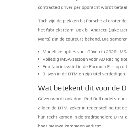
contracted driver per opdracht wordt betaal
Toch zijn de plekken bij Porsche al grotende
het fabrieksteam. Ook bij Andretti (Jake D
Marti) zijn de coureurs bekend. Die samenste
Mogelijke opties voor Güven in 2026: I
Volledig IMSA-seizoen voor AO Racing (R
Een fabriekssitel in de Formula E — op d
Blijven in de DTM en zijn titel verdedigen.
Wat betekent dit voor de
Güven wordt ook door Red Bull ondersteund.
alleen de DTM, zeker in tegenstelling tot e
hun recht komen in de traditionelere DTM-o
haar nieuwe kampioen verliest.