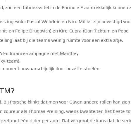
d, zou een fabriekssitel in de Formule E aantrekkelijk kunnen z
els ingevuld. Pascal Wehrlein en Nico Müller zijn bevestigd voo
ennis en Felipe Drugovich) en Kiro-Cupra (Dan Ticktum en Pepe
lling laat bij die teams weinig ruimte voor een extra zitje.
MSA Endurance-campagne met Manthey.
exy-team).
it moment onwaarschijnlijk door bezette stoelen.
 DTM?
 Bij Porsche klinkt dat men voor Güven andere rollen kan zien
en coureur als Thomas Preining, wiens kwaliteiten het beste to
pzet met één rijder per auto. Dat vergroot de kans dat de seri