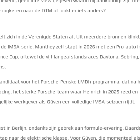
ekend, geen interview gegeven waarin hij aankondigt zijn tite
terugkeren naar de DTM of lonkt er iets anders?
 zich in de Verenigde Staten af. Uit meerdere bronnen klinkt
de IMSA-serie. Manthey zelf stapt in 2026 met een Pro-auto i
nce Cup, oftewel de vijf langeafstandsraces Daytona, Sebring,
ns.
 kandidaat voor het Porsche-Penske LMDh-programma, dat na 
acing, het sterke Porsche-team waar Heinrich in 2025 reed en
elijke werkgever als Güven een volledige IMSA-seizoen rijdt.
est in Berlijn, ondanks zijn gebrek aan formule-ervaring. Daard
tap naar de elektrische klasse. Voor Güven, die momenteel al