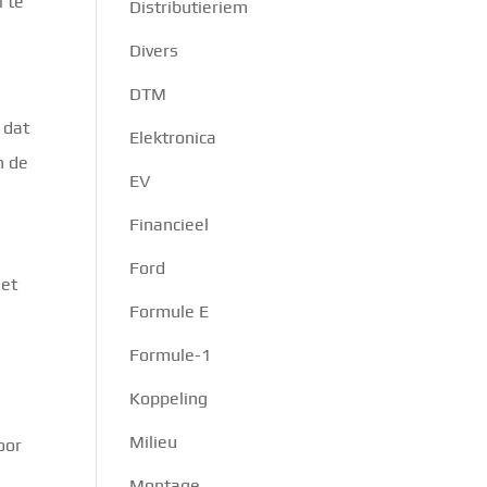
l te
Distributieriem
Divers
DTM
 dat
Elektronica
n de
EV
Financieel
Ford
het
Formule E
Formule-1
Koppeling
Milieu
oor
s
Montage