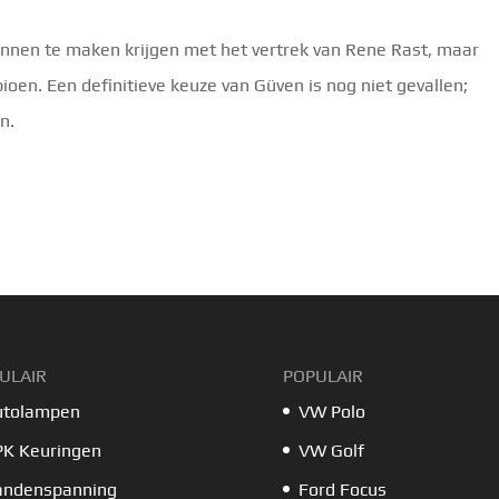
nnen te maken krijgen met het vertrek van Rene Rast, maar
oen. Een definitieve keuze van Güven is nog niet gevallen;
n.
ULAIR
POPULAIR
utolampen
VW Polo
PK Keuringen
VW Golf
andenspanning
Ford Focus