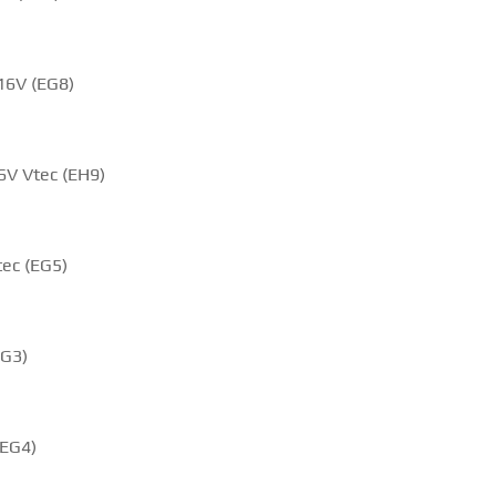
 16V (EG8)
6V Vtec (EH9)
tec (EG5)
EG3)
(EG4)