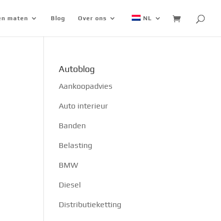
 en maten
Blog
Over ons
NL
Autoblog
Aankoopadvies
Auto interieur
Banden
Belasting
BMW
Diesel
Distributieketting