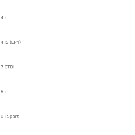
4 i
4 iS (EP1)
.7 CTDi
6 i
0 i Sport