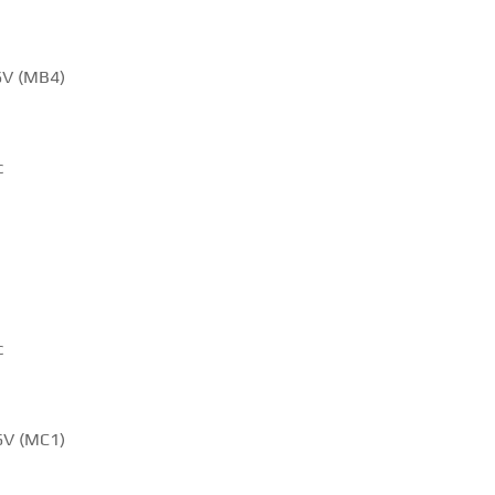
6V (MB4)
c
c
6V (MC1)