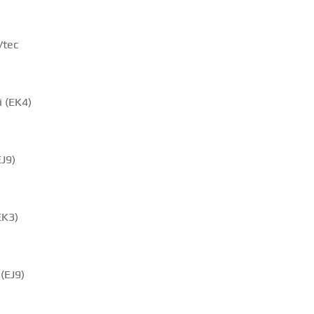
Vtec
i (EK4)
EJ9)
EK3)
(EJ9)