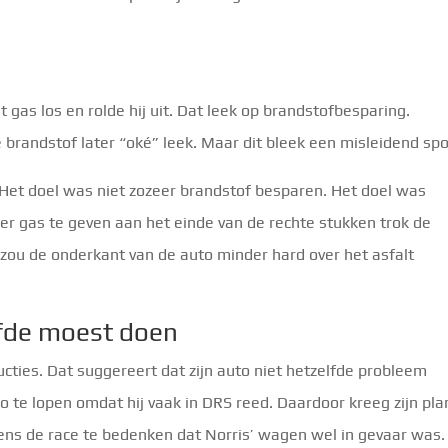
et gas los en rolde hij uit. Dat leek op brandstofbesparing.
 brandstof later “oké” leek. Maar dit bleek een misleidend spo
 Het doel was niet zozeer brandstof besparen. Het doel was
r gas te geven aan het einde van de rechte stukken trok de
 zou de onderkant van de auto minder hard over het asfalt
lfde moest doen
ucties. Dat suggereert dat zijn auto niet hetzelfde probleem
co te lopen omdat hij vaak in DRS reed. Daardoor kreeg zijn pla
ens de race te bedenken dat Norris’ wagen wel in gevaar was.