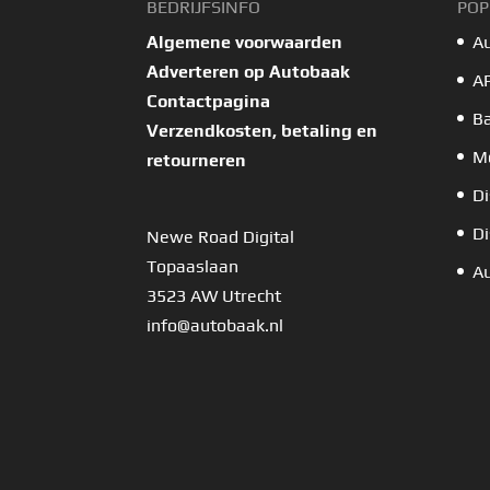
BEDRIJFSINFO
POP
Algemene voorwaarden
A
Adverteren op Autobaak
A
Contactpagina
B
Verzendkosten, betaling en
Mo
retourneren
Di
Di
Newe Road Digital
Topaaslaan
Au
3523 AW Utrecht
info@autobaak.nl