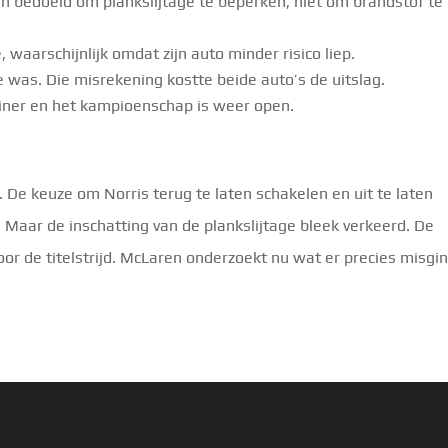
n bedoeld om plankslijtage te beperken, niet om brandstof te
, waarschijnlijk omdat zijn auto minder risico liep.
was. Die misrekening kostte beide auto’s de uitslag.
leiner en het kampioenschap is weer open.
 De keuze om Norris terug te laten schakelen en uit te laten
 Maar de inschatting van de plankslijtage bleek verkeerd. De
oor de titelstrijd. McLaren onderzoekt nu wat er precies misgin