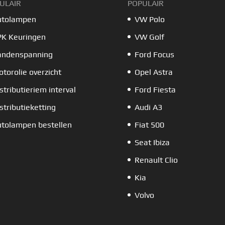
ULAIR
POPULAIR
utolampen
VW Polo
PK Keuringen
VW Golf
andenspanning
Ford Focus
torolie overzicht
Opel Astra
stributieriem interval
Ford Fiesta
stributieketting
Audi A3
tolampen bestellen
Fiat 500
Seat Ibiza
Renault Clio
Kia
Volvo