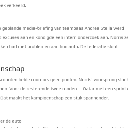
eek verkeerd.
 De geplande media-briefing van teambaas Andrea Stella werd
d excuses aan en kondigde een intern onderzoek aan. Norris z
ken had met problemen aan hun auto. De federatie sloot
enschap
 scoorden beide coureurs geen punten. Norris’ voorsprong slonk
ppen. Voor de resterende twee ronden — Qatar met een sprint
. Dat maakt het kampioenschap een stuk spannender.
der de auto.