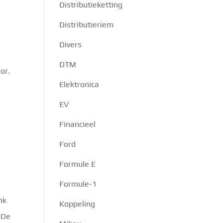
Distributieketting
Distributieriem
Divers
DTM
or.
Elektronica
EV
Financieel
Ford
Formule E
Formule-1
nk
Koppeling
 De