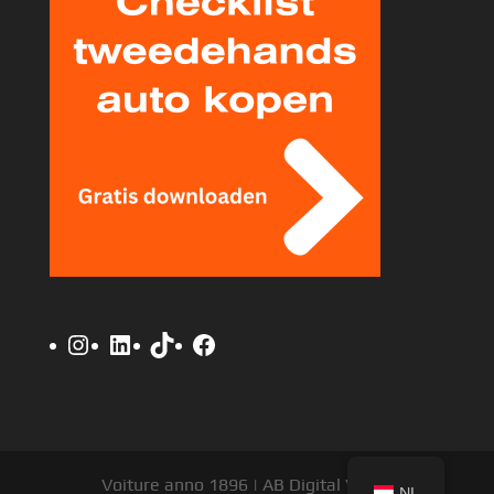
Instagram
LinkedIn
TikTok
Facebook
Voiture anno 1896 | AB Digital V.O.F.
NL