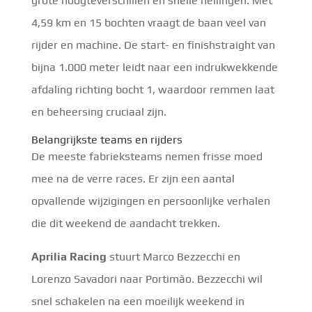
grote hoogteverschillen en snelle hellingen. Met
4,59 km en 15 bochten vraagt de baan veel van
rijder en machine. De start- en finishstraight van
bijna 1.000 meter leidt naar een indrukwekkende
afdaling richting bocht 1, waardoor remmen laat
en beheersing cruciaal zijn.
Belangrijkste teams en rijders
De meeste fabrieksteams nemen frisse moed
mee na de verre races. Er zijn een aantal
opvallende wijzigingen en persoonlijke verhalen
die dit weekend de aandacht trekken.
Aprilia Racing
stuurt Marco Bezzecchi en
Lorenzo Savadori naar Portimão. Bezzecchi wil
snel schakelen na een moeilijk weekend in