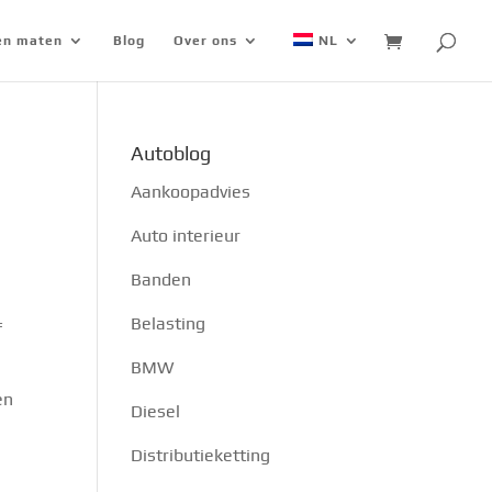
 en maten
Blog
Over ons
NL
Autoblog
Aankoopadvies
Auto interieur
Banden
Belasting
f
BMW
en
Diesel
Distributieketting