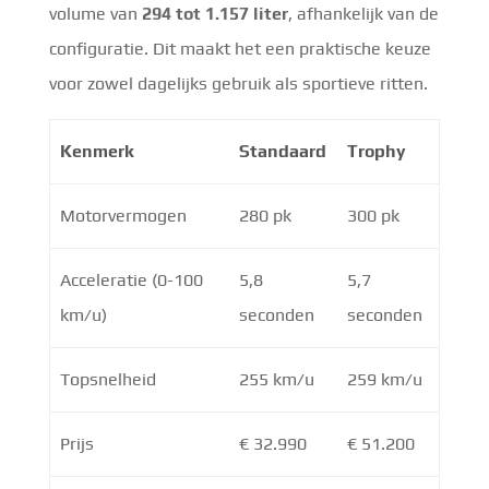
volume van
294 tot 1.157 liter
, afhankelijk van de
configuratie. Dit maakt het een praktische keuze
voor zowel dagelijks gebruik als sportieve ritten.
Kenmerk
Standaard
Trophy
Motorvermogen
280 pk
300 pk
Acceleratie (0-100
5,8
5,7
km/u)
seconden
seconden
Topsnelheid
255 km/u
259 km/u
Prijs
€ 32.990
€ 51.200