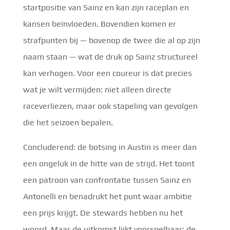
startpositie van Sainz en kan zijn raceplan en
kansen beïnvloeden. Bovendien komen er
strafpunten bij — bovenop de twee die al op zijn
naam staan — wat de druk op Sainz structureel
kan verhogen. Voor een coureur is dat precies
wat je wilt vermijden: niet alleen directe
raceverliezen, maar ook stapeling van gevolgen
die het seizoen bepalen.
Concluderend: de botsing in Austin is meer dan
een ongeluk in de hitte van de strijd. Het toont
een patroon van confrontatie tussen Sainz en
Antonelli en benadrukt het punt waar ambitie
een prijs krijgt. De stewards hebben nu het
woord. Maar de uitkomst lijkt voorspelbaar: de