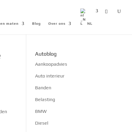
n en maten
Blog
Over ons
NL
e
Autoblog
Aankoopadvies
Auto interieur
Banden
Belasting
BMW
rden
Diesel