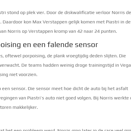
tri stond op plek vier. Door de diskwalificatie verloor Norris d
en. Daardoor kon Max Verstappen gelijk komen met Piastri in de
 van Norris op Verstappen kromp van 42 naar 24 punten.
poising en een falende sensor
, oftewel porpoising, de plank vroegtijdig deden slijten. Die
verwacht. De teams hadden weinig droge trainingstijd in Vega
ing niet voorzien.
 een sensor. Die sensor meet hoe dicht de auto bij het asfalt
gingen van Piastri’s auto niet goed volgen. Bij Norris werkte
toren makkelijker.
t het een probleem werd. Norris ging later in de race veel mi