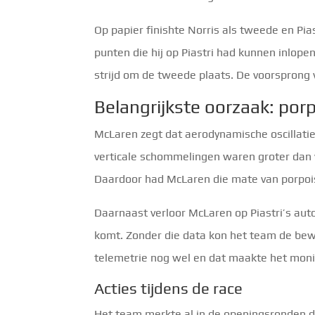
Op papier finishte Norris als tweede en Pias
punten die hij op Piastri had kunnen inlop
strijd om de tweede plaats. De voorsprong
Belangrijkste oorzaak: por
McLaren zegt dat aerodynamische oscillaties
verticale schommelingen waren groter dan 
Daardoor had McLaren die mate van porpois
Daarnaast verloor McLaren op Piastri’s auto
komt. Zonder die data kon het team de bewe
telemetrie nog wel en dat maakte het moni
Acties tijdens de race
Het team merkte al in de openingsronden da