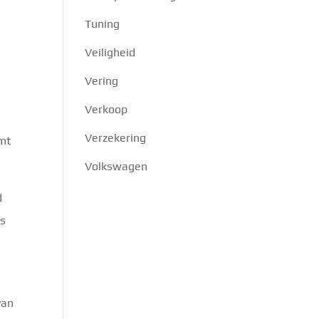
Tuning
Veiligheid
Vering
Verkoop
Verzekering
omt
Volkswagen
d
rs
van