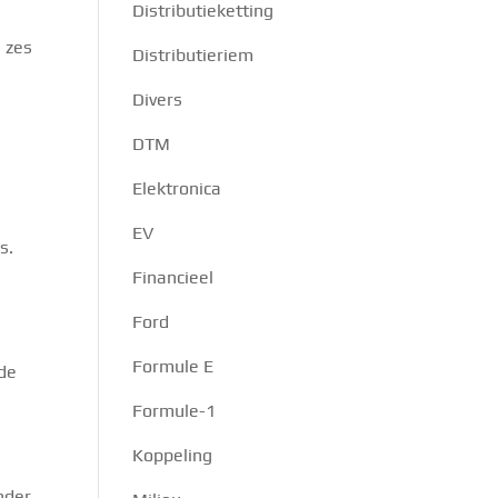
Distributieketting
e zes
Distributieriem
Divers
DTM
Elektronica
EV
s.
Financieel
Ford
Formule E
 de
Formule-1
Koppeling
nder