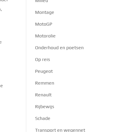
Milieu
s,
Montage
MotoGP
Motorolie
e
Onderhoud en poetsen
Op reis
Peugeot
Remmen
ie
Renault
Rijbewijs
Schade
Transport en wegennet