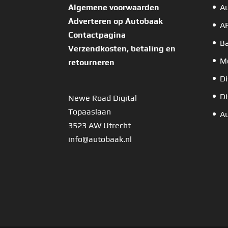
Algemene voorwaarden
A
Adverteren op Autobaak
A
Contactpagina
B
Verzendkosten, betaling en
Mo
retourneren
Di
Di
Newe Road Digital
Topaaslaan
Au
3523 AW Utrecht
info@autobaak.nl