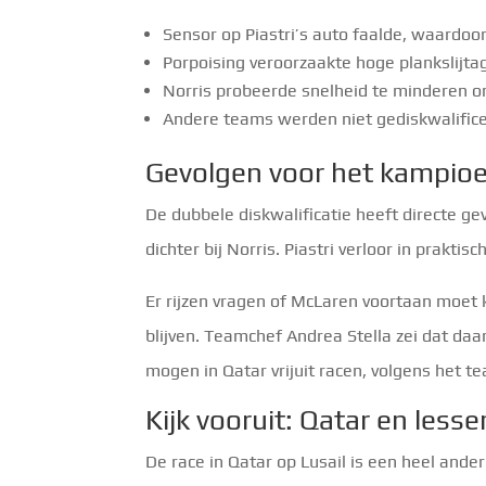
Sensor op Piastri’s auto faalde, waardoo
Porpoising veroorzaakte hoge plankslijta
Norris probeerde snelheid te minderen 
Andere teams werden niet gediskwalifice
Gevolgen voor het kampio
De dubbele diskwalificatie heeft directe 
dichter bij Norris. Piastri verloor in prakt
Er rijzen vragen of McLaren voortaan moet k
blijven. Teamchef Andrea Stella zei dat daar
mogen in Qatar vrijuit racen, volgens het t
Kijk vooruit: Qatar en less
De race in Qatar op Lusail is een heel and