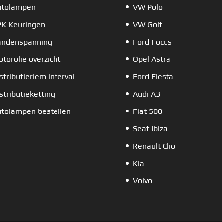
utolampen
VW Polo
PK Keuringen
VW Golf
andenspanning
Ford Focus
torolie overzicht
Opel Astra
stributieriem interval
Ford Fiesta
stributieketting
Audi A3
tolampen bestellen
Fiat 500
Seat Ibiza
Renault Clio
Kia
Volvo