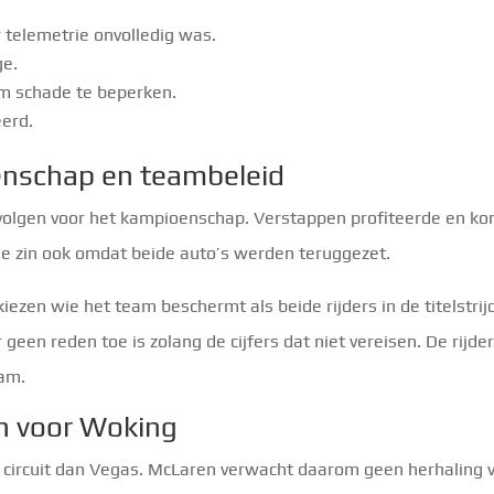
r telemetrie onvolledig was.
ge.
om schade te beperken.
erd.
enschap en teambeleid
gevolgen voor het kampioenschap. Verstappen profiteerde en k
ische zin ook omdat beide auto’s werden teruggezet.
iezen wie het team beschermt als beide rijders in de titelstrij
 geen reden toe is zolang de cijfers dat niet vereisen. De rijde
eam.
en voor Woking
er circuit dan Vegas. McLaren verwacht daarom geen herhaling 