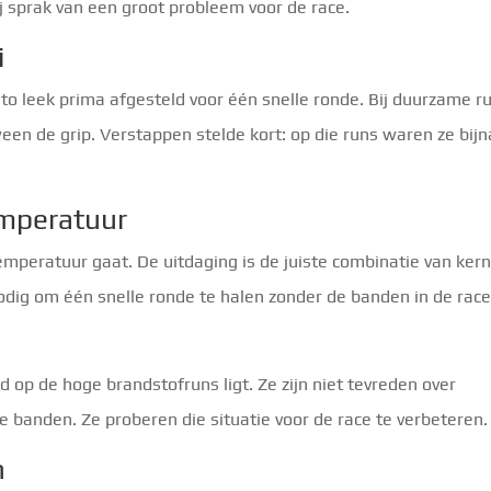
j sprak van een groot probleem voor de race.
i
uto leek prima afgesteld voor één snelle ronde. Bij duurzame r
en de grip. Verstappen stelde kort: op die runs waren ze bijn
mperatuur
peratuur gaat. De uitdaging is de juiste combinatie van kern
odig om één snelle ronde te halen zonder de banden in de race
d op de hoge brandstofruns ligt. Ze zijn niet tevreden over
e banden. Ze proberen die situatie voor de race te verbeteren.
n