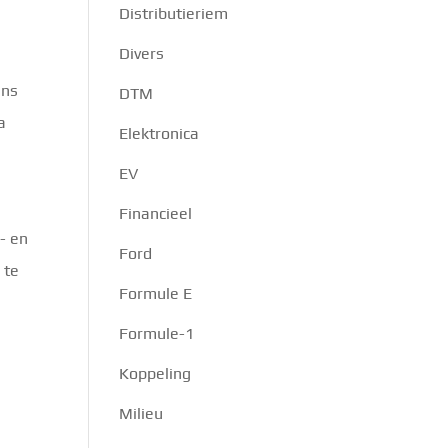
Distributieriem
Divers
uns
DTM
a
Elektronica
EV
Financieel
- en
Ford
 te
Formule E
Formule-1
Koppeling
Milieu