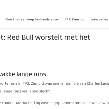
Checklist aankoop 2e-hands auto
APK Keuring
Intervalle
: Red Bull worstelt met het
zwakke lange runs
te runs in FP2. Zijn tijd was sneller dan die van Charles Lecl
e lange runs verliepen slecht.
ronde. Daarna had hij weinig grip. Vooral met volle tanks wa