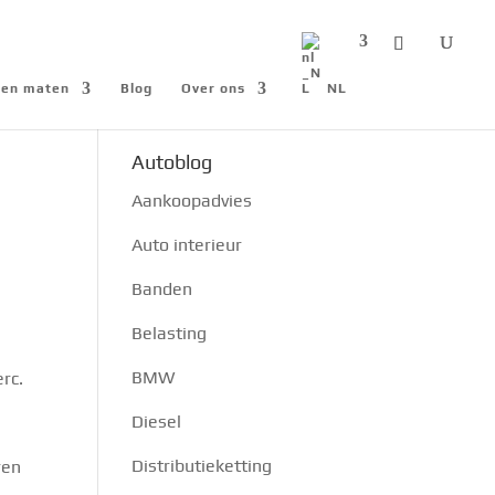
n en maten
Blog
Over ons
NL
Autoblog
Aankoopadvies
Auto interieur
Banden
Belasting
BMW
erc.
Diesel
Distributieketting
ren