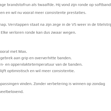
age brandstofrun als twaalfde. Hij vond zijn ronde op softban
en en wil nu vooral meer consistente prestaties.
p. Verstappen staat na zijn zege in de VS weer in de titelstri
 Elke verloren ronde kan dus zwaar wegen.
 vooral met Max.
gebrek aan grip en oververhitte banden.
ern- en oppervlaktetemperatuur van de banden.
ijft optimistisch en wil meer consistentie.
npassingen vinden. Zonder verbetering is winnen op zondag
 veelbelovend.