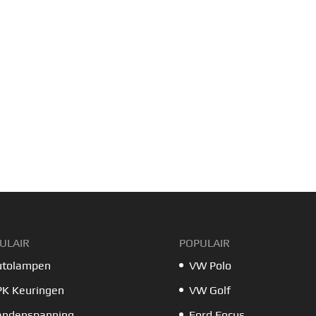
ULAIR
POPULAIR
utolampen
VW Polo
PK Keuringen
VW Golf
andenspanning
Ford Focus