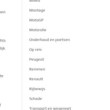
Milieu
Montage
enen
MotoGP
Motorolie
Onderhoud en poetsen
chts
ijk
Op reis
Peugeot
Remmen
te
Renault
Rijbewijs
Schade
g
Transport en wegennet