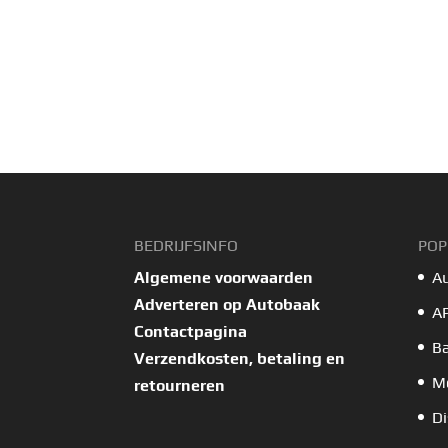
BEDRIJFSINFO
POP
Algemene voorwaarden
A
Adverteren op Autobaak
A
Contactpagina
B
Verzendkosten, betaling en
Mo
retourneren
Di