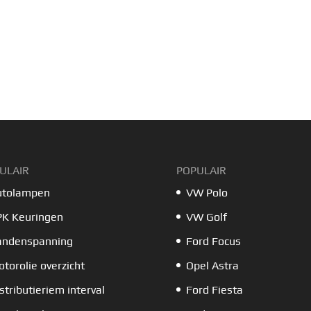
ULAIR
POPULAIR
utolampen
VW Polo
PK Keuringen
VW Golf
andenspanning
Ford Focus
torolie overzicht
Opel Astra
stributieriem interval
Ford Fiesta