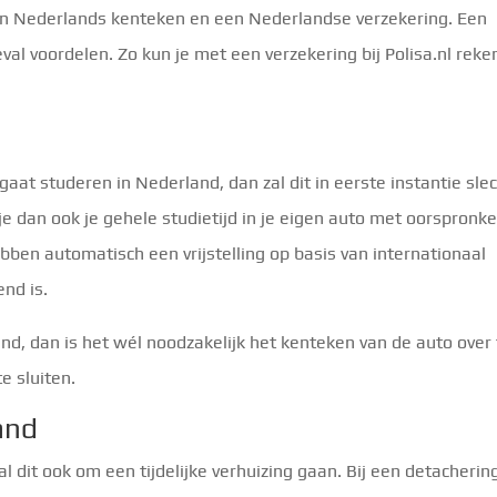
 een Nederlands kenteken en een Nederlandse verzekering. Een
eval voordelen. Zo kun je met een verzekering bij Polisa.nl rek
at studeren in Nederland, dan zal dit in eerste instantie sle
 je dan ook je gehele studietijd in je eigen auto met oorspronkel
bben automatisch een vrijstelling op basis van internationaal
end is.
nd, dan is het wél noodzakelijk het kenteken van de auto over 
e sluiten.
and
 dit ook om een tijdelijke verhuizing gaan. Bij een detacherin