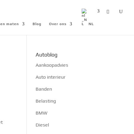
n en maten
Blog
Over ons
NL
Autoblog
Aankoopadvies
Auto interieur
Banden
Belasting
BMW
et
Diesel